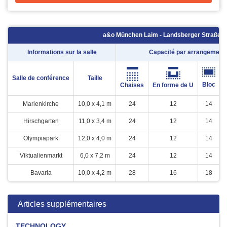
a&o München Laim - Landsberger Straße 3
Informations sur la salle
Capacité par arrangement
Salle de conférence
Taille
Bloc
Chaises
En forme de U
Marienkirche
10,0 x 4,1 m
24
12
14
Hirschgarten
11,0 x 3,4 m
24
12
14
Olympiapark
12,0 x 4,0 m
24
12
14
Viktualienmarkt
6,0 x 7,2 m
24
12
14
Bavaria
10,0 x 4,2 m
28
16
18
Articles supplémentaires
TECHNOLOGY