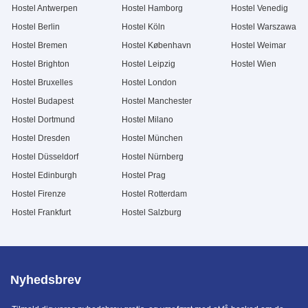
Hostel Antwerpen
Hostel Hamborg
Hostel Venedig
Hostel Berlin
Hostel Köln
Hostel Warszawa
Hostel Bremen
Hostel København
Hostel Weimar
Hostel Brighton
Hostel Leipzig
Hostel Wien
Hostel Bruxelles
Hostel London
Hostel Budapest
Hostel Manchester
Hostel Dortmund
Hostel Milano
Hostel Dresden
Hostel München
Hostel Düsseldorf
Hostel Nürnberg
Hostel Edinburgh
Hostel Prag
Hostel Firenze
Hostel Rotterdam
Hostel Frankfurt
Hostel Salzburg
Nyhedsbrev