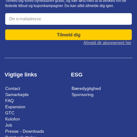
Tilmeld dig vores nyhedsbrev gratis, og vær først med at få besked om de
fedeste tilbud og kuponkampagner. Du kan altid afmelde dig igen.
Tilmeld dig
Afmeld dit abonnement her
Vigtige links
ESG
Contact
Bæredygtighed
Samarbejde
Sponsoring
FAQ
Expansion
GTC
Kolofon
Job
Presse - Downloads