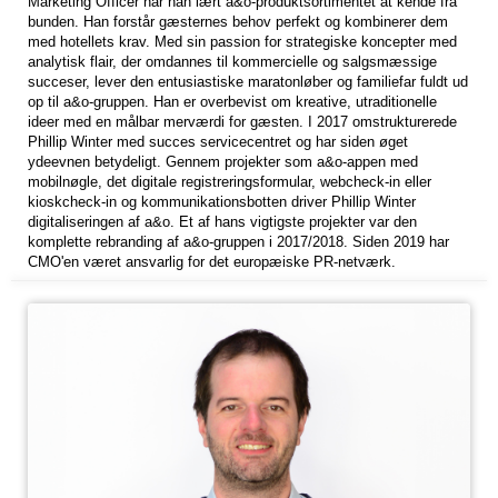
Marketing Officer har han lært a&o-produktsortimentet at kende fra
bunden. Han forstår gæsternes behov perfekt og kombinerer dem
med hotellets krav. Med sin passion for strategiske koncepter med
analytisk flair, der omdannes til kommercielle og salgsmæssige
succeser, lever den entusiastiske maratonløber og familiefar fuldt ud
op til a&o-gruppen. Han er overbevist om kreative, utraditionelle
ideer med en målbar merværdi for gæsten. I 2017 omstrukturerede
Phillip Winter med succes servicecentret og har siden øget
ydeevnen betydeligt. Gennem projekter som a&o-appen med
mobilnøgle, det digitale registreringsformular, webcheck-in eller
kioskcheck-in og kommunikationsbotten driver Phillip Winter
digitaliseringen af a&o. Et af hans vigtigste projekter var den
komplette rebranding af a&o-gruppen i 2017/2018. Siden 2019 har
CMO'en været ansvarlig for det europæiske PR-netværk.