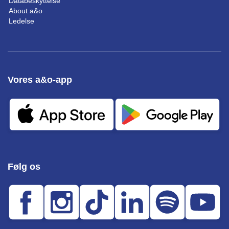
Databeskyttelse
About a&o
Ledelse
Vores a&o-app
Følg os