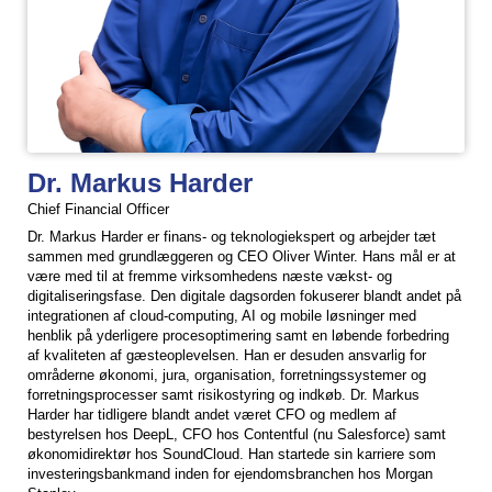
Dr. Markus Harder
Chief Financial Officer
Dr. Markus Harder er finans- og teknologiekspert og arbejder tæt
sammen med grundlæggeren og CEO Oliver Winter. Hans mål er at
være med til at fremme virksomhedens næste vækst- og
digitaliseringsfase. Den digitale dagsorden fokuserer blandt andet på
integrationen af cloud-computing, AI og mobile løsninger med
henblik på yderligere procesoptimering samt en løbende forbedring
af kvaliteten af gæsteoplevelsen. Han er desuden ansvarlig for
områderne økonomi, jura, organisation, forretningssystemer og
forretningsprocesser samt risikostyring og indkøb. Dr. Markus
Harder har tidligere blandt andet været CFO og medlem af
bestyrelsen hos DeepL, CFO hos Contentful (nu Salesforce) samt
økonomidirektør hos SoundCloud. Han startede sin karriere som
investeringsbankmand inden for ejendomsbranchen hos Morgan