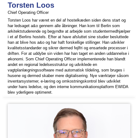
Torsten Loos
Chief Operating Officer
Torsten Loos har været en del af hostelkæden siden dens start og
har ledsaget a&o gennem alle åbninger. Han kom til Berlin som
arkitektstuderende og begyndte at arbejde som studentermedhjælper
i et af Berlins hostels. Efter at have afsluttet sine studier besluttede
han at blive hos a&o og har haft forskellige stillinger. Han udvikler
kvalitetsstandarder og sikrer dermed fejlfri og ensartede processer i
driften. For at uddybe sin viden har han taget en anden uddannelse i
økonomi. Som Chief Operating Officer implementerede han blandt
andet en regional ledelsesstruktur og udviklede en
vagtplanlægningssoftware med automatisk tildeling, som bruges i
husene og dermed skaber mere digitalisering. Nye værktøjer såsom
inventarsystemer, e-læring og omkostningskontrol blev udviklet
under hans ledelse, og den interne kommunikationsplatform EWIDA
blev yderligere optimeret.