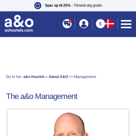
Spar op til 25%
- Tilmeld dig gratis
1
€
Du er her:
a&o Hostels
»
About A&O
>> Management
The a&o Management