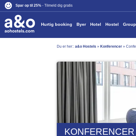
Spar op til 25%
- Tilmeld dig gratis
Hurtig booking
Byer
Hotel
Hostel
Group
Du er her::
a&o Hostels
»
Konferencer
»
Confe
KONFERENCER