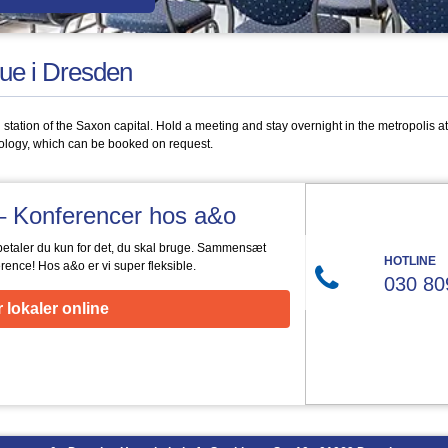
ue i Dresden
 station of the Saxon capital. Hold a meeting and stay overnight in the metropolis at 
ology, which can be booked on request.
g – Konferencer hos a&o
betaler du kun for det, du skal bruge. Sammensæt
HOTLINE
erence! Hos a&o er vi super fleksible.
030 80
 lokaler online