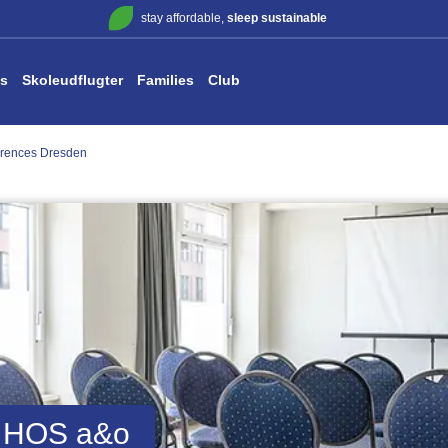
stay affordable,
sleep sustainable
s
Skoleudflugter
Families
Club
rences Dresden
 HOS
a&o