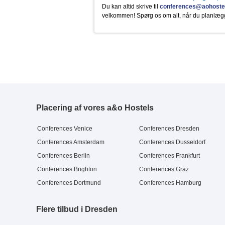
Pepsi Cola
Dänische Butterkekse
Du kan altid skrive til
conferences@aohoste
Mirinda
Saltletts Snackmix
velkommen! Spørg os om alt, når du planlæg
7up
Blechkuchen
Schwip Schwap
Placering af vores a&o Hostels
Conferences Venice
Conferences Dresden
Conferences Amsterdam
Conferences Dusseldorf
Conferences Berlin
Conferences Frankfurt
Conferences Brighton
Conferences Graz
Conferences Dortmund
Conferences Hamburg
Flere tilbud i Dresden