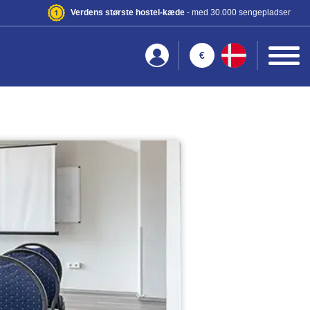
Verdens største hostel-kæde
- med 30.000 sengepladser
€