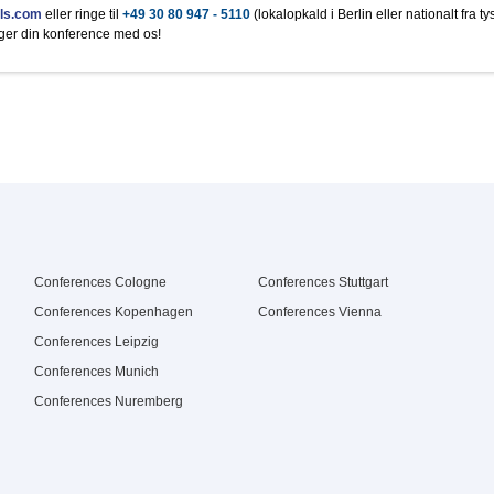
0,5 l Flasche
500g Dose
2.2 €
9.5 €
ls.com
eller ringe til
+49 30 80 947 - 5110
(lokalopkald i Berlin eller nationalt fra ty
0,5 l Flasche
250g Packung
2.9 €
3 €
ger din konference med os!
0,5 l Flasche
Stück
2.9 €
2.5 €
0,5 l Flasche
2.9 €
Conferences Cologne
Conferences Stuttgart
Conferences Kopenhagen
Conferences Vienna
Conferences Leipzig
Conferences Munich
Conferences Nuremberg