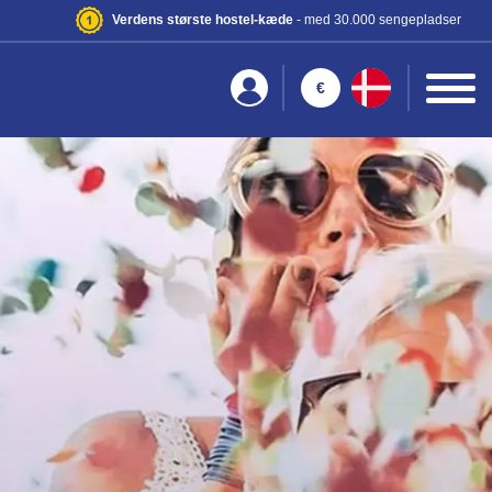
Verdens største hostel-kæde
- med 30.000 sengepladser
€