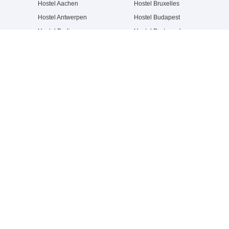
Hostel Aachen
Hostel Bruxelles
Hostel Antwerpen
Hostel Budapest
Hostel Berlin
Hostel Dortmund
Hostel Bremen
Hostel Dresden
Hostel Brighton
Hostel Düsseldorf
Vigtige links
Contact
Samarbejde
FAQ
Expansion
GTC
Kolofon
Job
Presse - Downloads
Databeskyttelse
About a&o
Ledelse