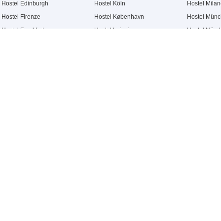
Hostel Edinburgh
Hostel Köln
Hostel Mila
Hostel Firenze
Hostel København
Hostel Mün
Hostel Frankfurt
Hostel Leipzig
Hostel Nürn
Hostel Graz
Hostel London
Hostel Prag
Hostel Hamborg
Hostel Manchester
Hostel Rott
ESG
Ny
Bæredygtighed
Tilm
Sponsoring
fed