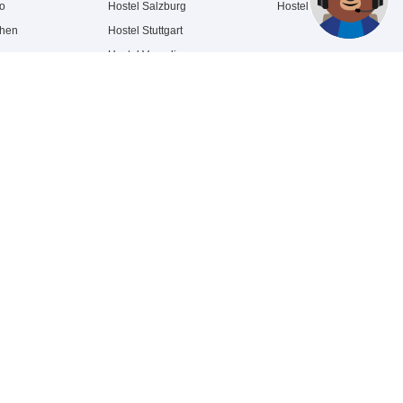
no
Hostel Salzburg
Hostel Wien
chen
Hostel Stuttgart
berg
Hostel Venedig
Hostel Warszawa
erdam
Hostel Weimar
hedsbrev
eld dig vores nyhedsbrev gratis, og vær først med at få besked om de
este tilbud og kuponkampagner. Du kan altid afmelde dig igen.
Tilmeld dig
Afmeld dit abonnement her