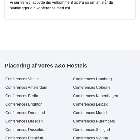
Vi ser frem til at byde dig velkommen! Spørg os om alt, når du
7up
Blechkuchen
0,5 l Flasche
Stück
2.9 €
2.5 €
planlægger din konference med os!
Schwip Schwap
0,5 l Flasche
2.9 €
Placering af vores a&o Hostels
Conferences Venice
Conferences Hamburg
Conferences Amsterdam
Conferences Cologne
Conferences Berlin
Conferences Kopenhagen
Conferences Brighton
Conferences Leipzig
Conferences Dortmund
Conferences Munich
Conferences Dresden
Conferences Nuremberg
Conferences Dusseldorf
Conferences Stuttgart
Conferences Frankfurt
Conferences Vienna