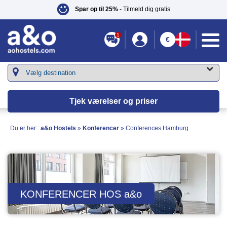
Spar op til 25%
- Tilmeld dig gratis
1
€
Tjek værelser og priser
Du er her::
a&o Hostels
»
Konferencer
»
Conferences Hamburg
KONFERENCER HOS
a&o