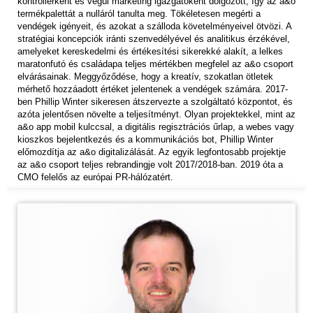
kontrollerként és végül marketing igazgatóként dolgozott, így az a&o
termékpalettát a nulláról tanulta meg. Tökéletesen megérti a
vendégek igényeit, és azokat a szálloda követelményeivel ötvözi. A
stratégiai koncepciók iránti szenvedélyével és analitikus érzékével,
amelyeket kereskedelmi és értékesítési sikerekké alakít, a lelkes
maratonfutó és családapa teljes mértékben megfelel az a&o csoport
elvárásainak. Meggyőződése, hogy a kreatív, szokatlan ötletek
mérhető hozzáadott értéket jelentenek a vendégek számára. 2017-
ben Phillip Winter sikeresen átszervezte a szolgáltató központot, és
azóta jelentősen növelte a teljesítményt. Olyan projektekkel, mint az
a&o app mobil kulccsal, a digitális regisztrációs űrlap, a webes vagy
kioszkos bejelentkezés és a kommunikációs bot, Phillip Winter
előmozdítja az a&o digitalizálását. Az egyik legfontosabb projektje
az a&o csoport teljes rebrandingje volt 2017/2018-ban. 2019 óta a
CMO felelős az európai PR-hálózatért.