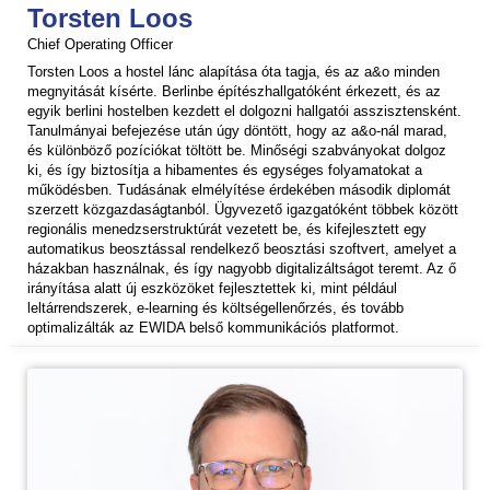
Torsten Loos
Chief Operating Officer
Torsten Loos a hostel lánc alapítása óta tagja, és az a&o minden
megnyitását kísérte. Berlinbe építészhallgatóként érkezett, és az
egyik berlini hostelben kezdett el dolgozni hallgatói asszisztensként.
Tanulmányai befejezése után úgy döntött, hogy az a&o-nál marad,
és különböző pozíciókat töltött be. Minőségi szabványokat dolgoz
ki, és így biztosítja a hibamentes és egységes folyamatokat a
működésben. Tudásának elmélyítése érdekében második diplomát
szerzett közgazdaságtanból. Ügyvezető igazgatóként többek között
regionális menedzserstruktúrát vezetett be, és kifejlesztett egy
automatikus beosztással rendelkező beosztási szoftvert, amelyet a
házakban használnak, és így nagyobb digitalizáltságot teremt. Az ő
irányítása alatt új eszközöket fejlesztettek ki, mint például
leltárrendszerek, e-learning és költségellenőrzés, és tovább
optimalizálták az EWIDA belső kommunikációs platformot.