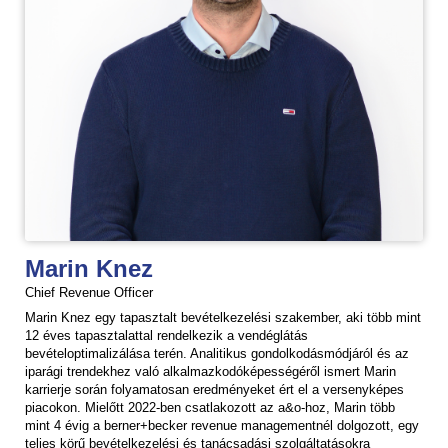
Marin Knez
Chief Revenue Officer
Marin Knez egy tapasztalt bevételkezelési szakember, aki több mint
12 éves tapasztalattal rendelkezik a vendéglátás
bevételoptimalizálása terén. Analitikus gondolkodásmódjáról és az
iparági trendekhez való alkalmazkodóképességéről ismert Marin
karrierje során folyamatosan eredményeket ért el a versenyképes
piacokon. Mielőtt 2022-ben csatlakozott az a&o-hoz, Marin több
mint 4 évig a berner+becker revenue managementnél dolgozott, egy
teljes körű bevételkezelési és tanácsadási szolgáltatásokra