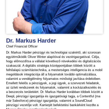
Dr. Markus Harder
Chief Financial Officer
Dr. Markus Harder pénzügyi és technológiai szakértő, aki szorosan
együttműködik Oliver Winter alapítóval és vezérigazgatóval. Célja,
hogy előmozdítsa a vállalat következő növekedési és digitalizációs
szakaszát. A digitális stratégia középpontjában többek között a
felhőalapú számítástechnika, a mesterséges intelligencia és a mobil
megoldások integrációja áll a folyamatok további optimalizálása,
valamint a vendégélmény folyamatos minőségi javítása érdekében.
Emellett felelős a pénzügyek, a jogi ügyek, a szervezeti feladatok,
az üzleti rendszerek és folyamatok, valamint a kockázatkezelés és
a beszerzés területéért. Dr. Markus Harder korábban többek között a
DeepL pénzügyi igazgatója és igazgatósági tagja, a Contentful (ma
már Salesforce) pénzügyi igazgatója, valamint a SoundCloud
pénzügyi vezetője volt. Karrierjét befektetési bankárként kezdte a