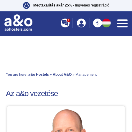
Megtakarítás akár 25%
- Ingyenes regisztráció
1
€
You are here:
a&o Hostels
»
About A&O
» Management
Az a&o vezetése