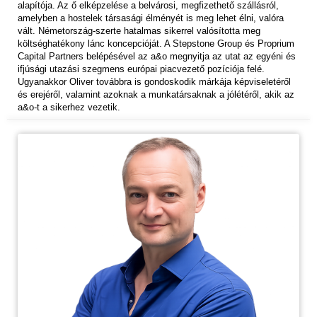
alapítója. Az ő elképzelése a belvárosi, megfizethető szállásról,
amelyben a hostelek társasági élményét is meg lehet élni, valóra
vált. Németország-szerte hatalmas sikerrel valósította meg
költséghatékony lánc koncepcióját. A Stepstone Group és Proprium
Capital Partners belépésével az a&o megnyitja az utat az egyéni és
ifjúsági utazási szegmens európai piacvezető pozíciója felé.
Ugyanakkor Oliver továbbra is gondoskodik márkája képviseletéről
és erejéről, valamint azoknak a munkatársaknak a jólétéről, akik az
a&o-t a sikerhez vezetik.