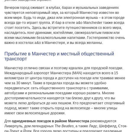
Вечером город оживает: в клубах, барах и музыкальных заведениях
чувствуется неповторимый звук, за который Манчестер известен во
всем мире. Будь то инди, джаз или электронная музыка – в этом городе
всегда где-то играет группа. И бар в отеле a&o Manchester также всегда
стоит посетить. Здесь вы встретите путешественников со всего мира,
насладитесь лонг-дринками, коктейлями, свежеразлитым пивом или
всеми мыслимыми безалкогольными напитками. Гостеприимство очень
важно в хостелах a&o в Манчестере, и вы всегда желанны.
Прибытие в Манчестер и местный общественный
транспорт
Манчестер отлично связан и поэтому идеален для городской поездки.
Международный аэропорт Манчестера (MAN) находится всего в 15
километрах от центра города и доступен на поезде или трамвае менее
чем за 30 минут. Также в пределах города вы можете удобно
передвигаться: сеть общественного транспорта с трамваями,
автобусами и региональными поездами хорошо развита. Многие
достопримечательности находятся так близко друг к другу, что вы
можете легко добраться до них пешком. Кто предпочитает спортивный
подход, может также открыть город на велосипеде – многие улицы
имеют свои велосипедные дорожки.
Для
однодневных поездок в районе Манчестера
рекомендуются
Ливерпуль, дом легендарных
The Beatles
, а также Лидс, Шеффилд, Сток-
он-Трент и Йорк. Все города легко доступны и предлагают различные