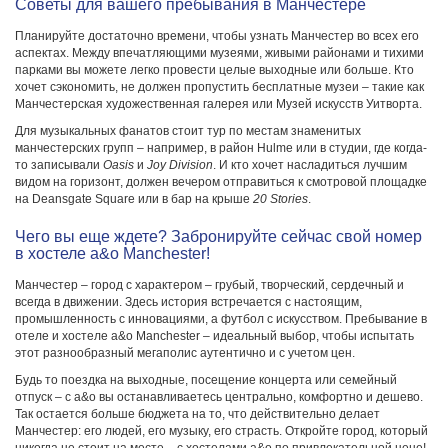
Советы для вашего пребывания в Манчестере
Планируйте достаточно времени, чтобы узнать Манчестер во всех его
аспектах. Между впечатляющими музеями, живыми районами и тихими
парками вы можете легко провести целые выходные или больше. Кто
хочет сэкономить, не должен пропустить бесплатные музеи – такие как
Манчестерская художественная галерея или Музей искусств Уитворта.
Для музыкальных фанатов стоит тур по местам знаменитых
манчестерских групп – например, в район Hulme или в студии, где когда-
то записывали
Oasis
и
Joy Division
. И кто хочет насладиться лучшим
видом на горизонт, должен вечером отправиться к смотровой площадке
на Deansgate Square или в бар на крыше
20 Stories
.
Чего вы еще ждете? Забронируйте сейчас свой номер
в хостеле a&o Manchester!
Манчестер – город с характером – грубый, творческий, сердечный и
всегда в движении. Здесь история встречается с настоящим,
промышленность с инновациями, а футбол с искусством. Пребывание в
отеле и хостеле a&o Manchester – идеальный выбор, чтобы испытать
этот разнообразный мегаполис аутентично и с учетом цен.
Будь то поездка на выходные, посещение концерта или семейный
отпуск – с a&o вы останавливаетесь центрально, комфортно и дешево.
Так остается больше бюджета на то, что действительно делает
Манчестер: его людей, его музыку, его страсть. Откройте город, который
никогда не стоит на месте – с хостелами a&o по привлекательной цене!