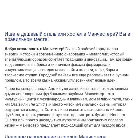
Ищете дешевый отель или хостел в Манчестере? Вы в
правильном месте!
Добро пожаловать в Манчестер!
Бывший рабочий город полон
энергии, истории и современного очарования – мегаполис, который
впечатляющим образом сочетает традицию и инновации. Там, где когда-
то дымящиеся фабрики и кирпичные фасады формировали
индустриализацию, сегодня можно найти галереи, кафе, бары и
творческие студии. Городской пейзаж все еще рассказывает о бурном
прошлом, в то время как на каждом углу возникают новые идеи.
Город на северо-западе Англии уже давно известен не только своими
двумя легендарными футбольными клубами. Манчестер – это
культурный центр с международным влиянием, дом великих групп, таких
как
Oasis
или
The Smiths
, и место живой музыкальной сцены, которая
ощущается и сегодня. Хотите ли вы испытать историю английского
футбола, открыть уличное искусство, просмотреть бутики в Northern
Quarter или просто насладиться аутентичным британским образом
жизни – Манчестер предлагает подходящий опыт для каждого вкуса.
Дешевое размещение в сердце Манчестера