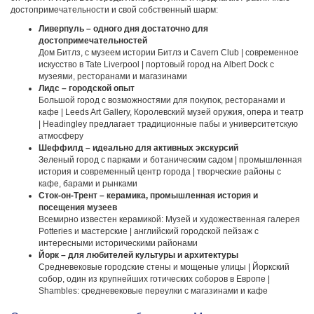
достопримечательности и свой собственный шарм:
Ливерпуль – одного дня достаточно для
достопримечательностей
Дом Битлз, с музеем истории Битлз и Cavern Club | современное
искусство в Tate Liverpool | портовый город на Albert Dock с
музеями, ресторанами и магазинами
Лидс – городской опыт
Большой город с возможностями для покупок, ресторанами и
кафе | Leeds Art Gallery, Королевский музей оружия, опера и театр
| Headingley предлагает традиционные пабы и университетскую
атмосферу
Шеффилд – идеально для активных экскурсий
Зеленый город с парками и ботаническим садом | промышленная
история и современный центр города | творческие районы с
кафе, барами и рынками
Сток-он-Трент – керамика, промышленная история и
посещения музеев
Всемирно известен керамикой: Музей и художественная галерея
Potteries и мастерские | английский городской пейзаж с
интересными историческими районами
Йорк – для любителей культуры и архитектуры
Средневековые городские стены и мощеные улицы | Йоркский
собор, один из крупнейших готических соборов в Европе |
Shambles: средневековые переулки с магазинами и кафе