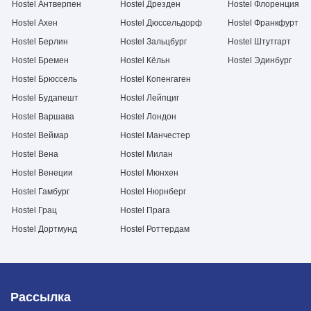
Hostel Антверпен
Hostel Дрезден
Hostel Флоренция
Hostel Ахен
Hostel Дюссельдорф
Hostel Франкфурт
Hostel Берлин
Hostel Зальцбург
Hostel Штутгарт
Hostel Бремен
Hostel Кёльн
Hostel Эдинбург
Hostel Брюссель
Hostel Копенгаген
Hostel Будапешт
Hostel Лейпциг
Hostel Варшава
Hostel Лондон
Hostel Веймар
Hostel Манчестер
Hostel Вена
Hostel Милан
Hostel Венеции
Hostel Мюнхен
Hostel Гамбург
Hostel Нюрнберг
Hostel Грац
Hostel Прага
Hostel Дортмунд
Hostel Роттердам
Рассылка