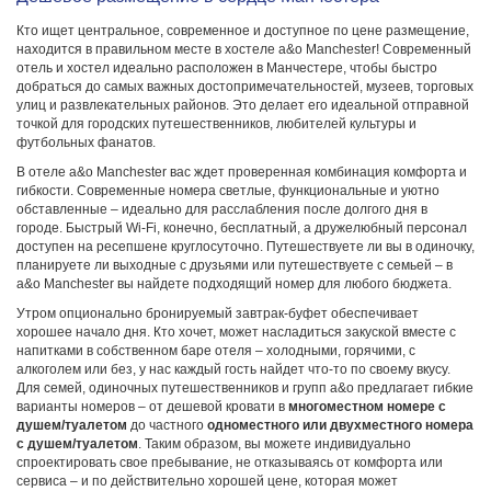
Кто ищет центральное, современное и доступное по цене размещение,
находится в правильном месте в хостеле a&o Manchester! Современный
отель и хостел идеально расположен в Манчестере, чтобы быстро
добраться до самых важных достопримечательностей, музеев, торговых
улиц и развлекательных районов. Это делает его идеальной отправной
точкой для городских путешественников, любителей культуры и
футбольных фанатов.
В отеле a&o Manchester вас ждет проверенная комбинация комфорта и
гибкости. Современные номера светлые, функциональные и уютно
обставленные – идеально для расслабления после долгого дня в
городе. Быстрый Wi-Fi, конечно, бесплатный, а дружелюбный персонал
доступен на ресепшене круглосуточно. Путешествуете ли вы в одиночку,
планируете ли выходные с друзьями или путешествуете с семьей – в
a&o Manchester вы найдете подходящий номер для любого бюджета.
Утром опционально бронируемый завтрак-буфет обеспечивает
хорошее начало дня. Кто хочет, может насладиться закуской вместе с
напитками в собственном баре отеля – холодными, горячими, с
алкоголем или без, у нас каждый гость найдет что-то по своему вкусу.
Для семей, одиночных путешественников и групп a&o предлагает гибкие
варианты номеров – от дешевой кровати в
многоместном номере с
душем/туалетом
до частного
одноместного или двухместного номера
с душем/туалетом
. Таким образом, вы можете индивидуально
спроектировать свое пребывание, не отказываясь от комфорта или
сервиса – и по действительно хорошей цене, которая может