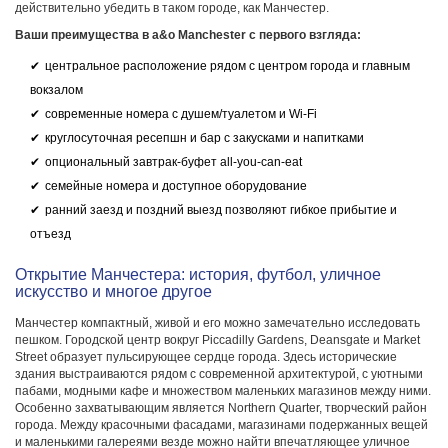
действительно убедить в таком городе, как Манчестер.
Ваши преимущества в a&o Manchester с первого взгляда:
центральное расположение рядом с центром города и главным
вокзалом
современные номера с душем/туалетом и Wi-Fi
круглосуточная ресепшн и бар с закусками и напитками
опциональный завтрак-буфет all-you-can-eat
семейные номера и доступное оборудование
ранний заезд и поздний выезд позволяют гибкое прибытие и
отъезд
Открытие Манчестера: история, футбол, уличное
искусство и многое другое
Манчестер компактный, живой и его можно замечательно исследовать
пешком. Городской центр вокруг Piccadilly Gardens, Deansgate и Market
Street образует пульсирующее сердце города. Здесь исторические
здания выстраиваются рядом с современной архитектурой, с уютными
пабами, модными кафе и множеством маленьких магазинов между ними.
Особенно захватывающим является Northern Quarter, творческий район
города. Между красочными фасадами, магазинами подержанных вещей
и маленькими галереями везде можно найти впечатляющее уличное