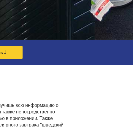
ть
получишь всю информацию о
м также непосредственно
a&o в приложении. Также
улярного завтрака "шведский