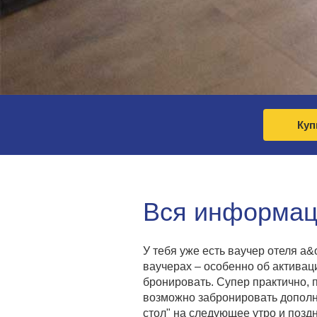
Куп
Вся информаци
У тебя уже есть ваучер отеля a
ваучерах – особенно об актива
бронировать. Супер практично, п
возможно забронировать дополни
стол" на следующее утро и позд