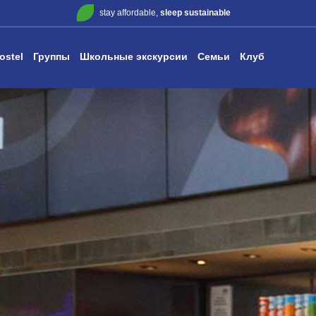
stay affordable,
sleep sustainable
ostel
Группы
Школьные экскурсии
Семьи
Клуб