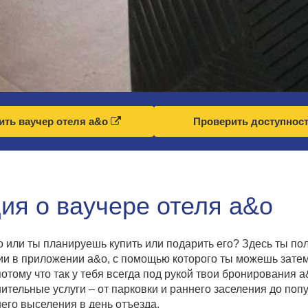
ить ваучер отеля a&o
Проверить доступнос
я о ваучере отеля a&o
&o или ты планируешь купить или подарить его? Здесь ты 
ции в приложении a&o, с помощью которого ты можешь зате
отому что так у тебя всегда под рукой твои бронирования 
тельные услуги – от парковки и раннего заселения до поп
него выселения в день отъезда.