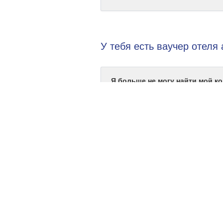
У тебя есть ваучер отеля
Я больше не могу найти мой ко
Мой код ваучера еще действит