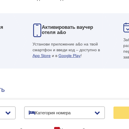
ля
Активировать ваучер
отеля a&o
За
Установи приложение a&o на твой
ра
смартфон и введи код – доступно в
пе
App Store
и в
Google Play
!
за
ть
Категория номера