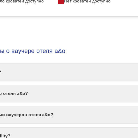
ло кроватей доступно
Нет кроватей доступно
ы о ваучере отеля a&o
?
р отеля a&o?
ции ваучеров отеля a&o?
lity?