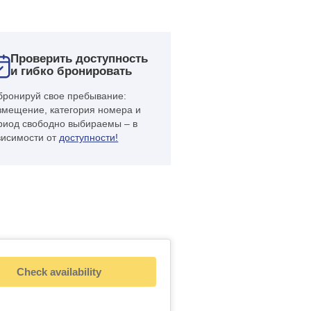
Проверить доступность
и гибко бронировать
бронируй свое пребывание:
змещение, категория номера и
риод свободно выбираемы – в
висимости от
доступности!
Check availability