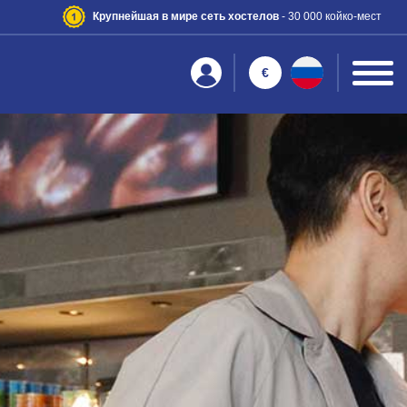
Крупнейшая в мире сеть хостелов
- 30 000 койко-мест
€