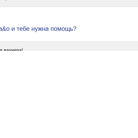
 a&o и тебе нужна помощь?
д ваучера!
елен?