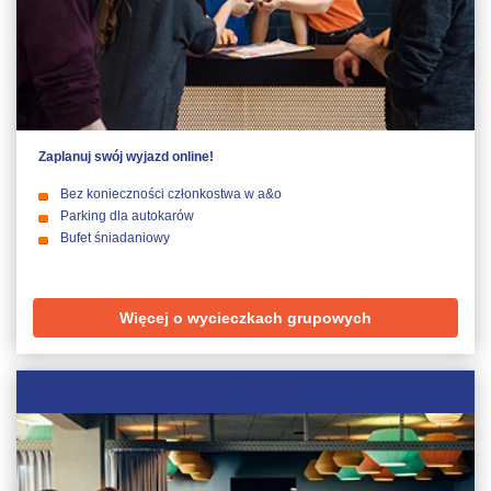
Zaplanuj swój wyjazd online!
Bez konieczności członkostwa w a&o
Parking dla autokarów
Bufet śniadaniowy
Więcej o wycieczkach grupowych
Zarezerwuj wycieczkę klasową