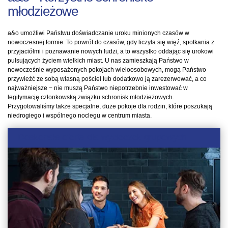
młodzieżowe
a&o umożliwi Państwu doświadczanie uroku minionych czasów w
nowoczesnej formie. To powrót do czasów, gdy liczyła się więź, spotkania z
przyjaciółmi i poznawanie nowych ludzi, a to wszystko oddając się urokowi
pulsujących życiem wielkich miast. U nas zamieszkają Państwo w
nowocześnie wyposażonych pokojach wieloosobowych, mogą Państwo
przywieźć ze sobą własną pościel lub dodatkowo ją zarezerwować, a co
najważniejsze − nie muszą Państwo niepotrzebnie inwestować w
legitymację członkowską związku schronisk młodzieżowych.
Przygotowaliśmy także specjalne, duże pokoje dla rodzin, które poszukają
niedrogiego i wspólnego noclegu w centrum miasta.
Doskonała oferta dla wycieczek grupowych