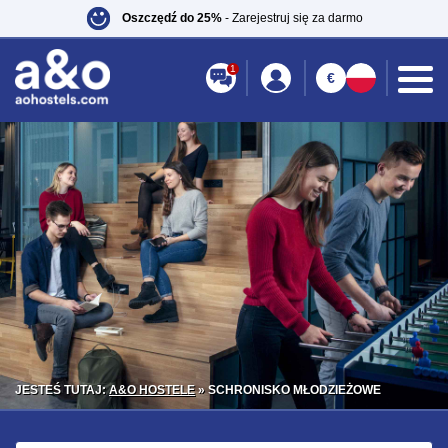
Oszczędź do 25%
- Zarejestruj się za darmo
1
€
JESTEŚ TUTAJ:
A&O HOSTELE
» SCHRONISKO MŁODZIEŻOWE