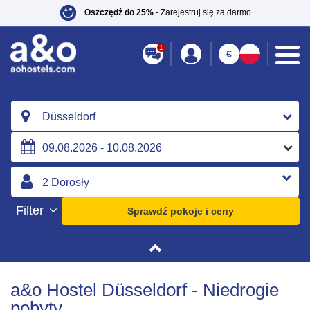
Oszczędź do 25%
- Zarejestruj się za darmo
1
€
Düsseldorf
Filter
Sprawdź pokoje i ceny
a&o Hostel Düsseldorf - Niedrogie
pobyty