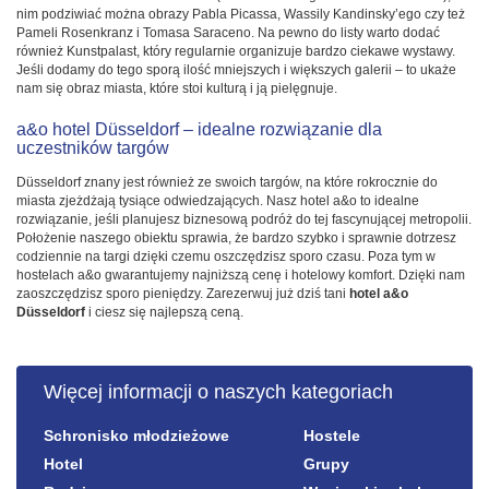
nim podziwiać można obrazy Pabla Picassa, Wassily Kandinsky’ego czy też
Pameli Rosenkranz i Tomasa Saraceno. Na pewno do listy warto dodać
również Kunstpalast, który regularnie organizuje bardzo ciekawe wystawy.
Jeśli dodamy do tego sporą ilość mniejszych i większych galerii – to ukaże
nam się obraz miasta, które stoi kulturą i ją pielęgnuje.
a&o hotel Düsseldorf – idealne rozwiązanie dla
uczestników targów
Düsseldorf znany jest również ze swoich targów, na które rokrocznie do
miasta zjeżdżają tysiące odwiedzających. Nasz hotel a&o to idealne
rozwiązanie, jeśli planujesz biznesową podróż do tej fascynującej metropolii.
Położenie naszego obiektu sprawia, że bardzo szybko i sprawnie dotrzesz
codziennie na targi dzięki czemu oszczędzisz sporo czasu. Poza tym w
hostelach a&o gwarantujemy najniższą cenę i hotelowy komfort. Dzięki nam
zaoszczędzisz sporo pieniędzy. Zarezerwuj już dziś tani
hotel a&o
Düsseldorf
i ciesz się najlepszą ceną.
Więcej informacji o naszych kategoriach
Schronisko młodzieżowe
Hostele
Hotel
Grupy