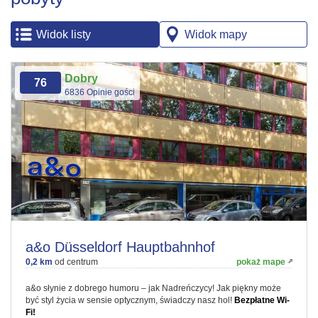
Widok listy
Widok mapy
Dobry
76
6836 Opinie gości
a&o Düsseldorf Hauptbahnhof
0,2 km
od centrum
pokaż mape
a&o słynie z dobrego humoru – jak Nadreńczycy! Jak piękny może
być styl życia w sensie optycznym, świadczy nasz hol!
Bezpłatne Wi-
Fi!