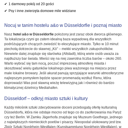
1 darmowy pokój od 20 gości
Psy i inne zwierzęta domowe mile widziane
Nocuj w tanim hostelu a&o w Düsseldorfie i poznaj miasto
Nasz
hotel a&o w Düsseldorfie
położony jest zaraz obok dworca głównego.
Ta lokalizacja czyni go zatem idealną baza wypadową dla wszystkich
podróżujących chcących zwiedzić to ekscytujące miasto. Tylko w 10 minut
piechotą dotrzecie do sławnej „Kö” – mekki wszystkich zakupoholików.
Niewiele dalej znajduje się starówka (Altstadt), którą wiele osób uważa za
najdłuższy bar świata. Mieści się na niej zawrotna liczba barów – około 260.
Warto wybrać się tam nocą, poczuć imprezową atmosferę miasta i
skosztować wielu gatunków lokalnego piwa ważonego na miejscu przez
małe lokalne browary. Jeśli akurat panują sprzyjające warunki atmosferyczne
najlepszym pomysłem będzie spacer promenadą wzdłuż Renu, która
doprowadzi Was pod sławną wieżę telewizyjną jak i również do bardzo
klimatycznej dzielnicy Mediahafen.
Düsseldorf – odkryj miasto sztuki i kultury
Każdy miłośnik sztuki zdecydowanie doceni przebogatą ofertę kulturalną
Düsseldorfu, która nie odstaje mocno od tego co do zaoferowania ma Paryż
czy też Berlin. W Zamku Jägerhofa znajduje się Muzeum Goethego, jednego
z największych niemieckich poetów i pisarzy. Nieopodal ulokowany jest tzw.
Zbiór Sztuki Nordrhein-Westfalen (Kunstsammlung Nordrhein-Westfalen), w