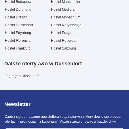
Hostel Budapeszt
Hostel Manchester
Hostel Dortmund
Hostel Mediolan
Hostel Drezno
Hostel Monachium
Hostel Düsseldorf
Hostel Norymberga
Hostel Edynburg
Hostel Praga
Hostel Florencja
Hostel Rotterdam
Hostel Frankfurt
Hostel Salzburg
Dalsze oferty a&o w Düsseldorf
Tagungen Düsseldorf
Newsletter
Zapisz się do naszego newslettera i bądź pierwszy, który dowie się o super
ofertach i promocjach z kuponami. Możesz zrezygnować w każdej chwili.