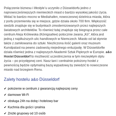
Połączenie biznesu i lifestyle’u uczyniło z Düsseldorfu jedno z
najnowocześniejszych niemieckich miast o bardzo wysokiej jakości życia.
Widać to bardzo mocno w Mediahafen, nowoczesnej dzielnica miasta, która
z portu przemieniła się w miejsce, gdzie działa około 700 firm. Większość
siedzib znajduje się w budynkach zmodernizowanych przez najlepszych
światowych architektów. To również tutaj znajduje się biegnąca przez całe
centrum Aleja Królewska (Königsallee) potocznie zwana „Kö”, która jest
jedną z najdłuższych ulic handlowych w Niemczech. Miasto od lat słynnie
także z zamiłowania do sztuki. Niezliczona ilość galerii oraz muzeum
Kunstpalast na pewno zadowolą niejednego entuzjastę. W Düsseldorfie
działa również jedna z najlepszych Akademii Sztuk Pięknych w Europie.
a&o
Hostel Düsseldorf
to możliwość uczestniczenia w tym niezwykłym stylu
życia – po przystępnej ceni. Nasz tani i centralnie położony hostel z
pewnością będzie optymalną bazą wypadową by zwiedzić to nowoczesne
miasto nad brzegiem Renu.
Zalety hostelu a&o Düsseldorf
położenie w centrum z gwarancją najlepszej ceny
darmowe Wi-Fi
obsługa 24h na dobę i hotelowy bar
Kuchnia dla gości i pralnia
Zniżki grupowy od 10 osób