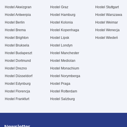
Hostel Akwizgran
Hostel Graz
Hostel Stuttgart
Hostel Antwerpia
Hostel Hamburg
Hostel Warszawa
Hostel Berlin
Hostel Kolonia
Hostel Weimar
Hostel Brema
Hostel Kopenhaga
Hostel Wenecja
Hostel Brighton
Hostel Lipsk
Hostel Wiedeń
Hostel Bruksela
Hostel Londyn
Hostel Budapeszt
Hostel Manchester
Hostel Dortmund
Hostel Mediolan
Hostel Drezno
Hostel Monachium
Hostel Düsseldorf
Hostel Norymberga
Hostel Edynburg
Hostel Praga
Hostel Florencja
Hostel Rotterdam
Hostel Frankfurt
Hostel Salzburg
Newsletter