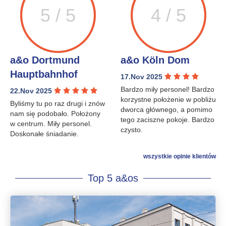
5 / 5
4 / 5
a&o Dortmund
a&o Köln Dom
Hauptbahnhof
17.Nov 2025
Bardzo miły personel! Bardzo
22.Nov 2025
korzystne położenie w pobliżu
Byliśmy tu po raz drugi i znów
dworca głównego, a pomimo
nam się podobało. Położony
tego zaciszne pokoje. Bardzo
w centrum. Miły personel.
czysto.
Doskonałe śniadanie.
wszystkie opinie klientów
Top 5 a&os