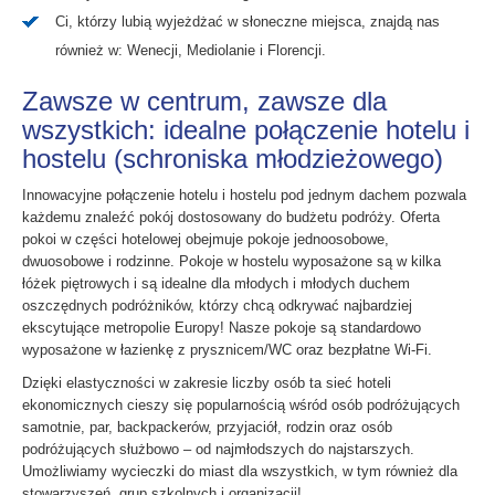
Ci, którzy lubią wyjeżdżać w słoneczne miejsca, znajdą nas
również w: Wenecji, Mediolanie i Florencji.
Zawsze w centrum, zawsze dla
wszystkich: idealne połączenie hotelu i
hostelu (schroniska młodzieżowego)
Innowacyjne połączenie hotelu i hostelu pod jednym dachem pozwala
każdemu znaleźć pokój dostosowany do budżetu podróży. Oferta
pokoi w części hotelowej obejmuje pokoje jednoosobowe,
dwuosobowe i rodzinne. Pokoje w hostelu wyposażone są w kilka
łóżek piętrowych i są idealne dla młodych i młodych duchem
oszczędnych podróżników, którzy chcą odkrywać najbardziej
ekscytujące metropolie Europy! Nasze pokoje są standardowo
wyposażone w łazienkę z prysznicem/WC oraz bezpłatne Wi-Fi.
Dzięki elastyczności w zakresie liczby osób ta sieć hoteli
ekonomicznych cieszy się popularnością wśród osób podróżujących
samotnie, par, backpackerów, przyjaciół, rodzin oraz osób
podróżujących służbowo – od najmłodszych do najstarszych.
Umożliwiamy wycieczki do miast dla wszystkich, w tym również dla
stowarzyszeń, grup szkolnych i organizacji!