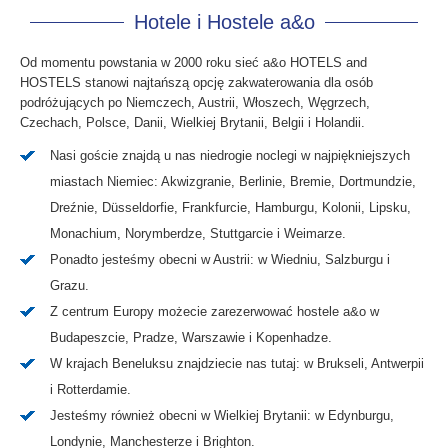
Hotele i Hostele a&o
Od momentu powstania w 2000 roku sieć a&o HOTELS and
HOSTELS stanowi najtańszą opcję zakwaterowania dla osób
podróżujących po Niemczech, Austrii, Włoszech, Węgrzech,
Czechach, Polsce, Danii, Wielkiej Brytanii, Belgii i Holandii.
Nasi goście znajdą u nas niedrogie noclegi w najpiękniejszych
miastach Niemiec: Akwizgranie, Berlinie, Bremie, Dortmundzie,
Dreźnie, Düsseldorfie, Frankfurcie, Hamburgu, Kolonii, Lipsku,
Monachium, Norymberdze, Stuttgarcie i Weimarze.
Ponadto jesteśmy obecni w Austrii: w Wiedniu, Salzburgu i
Grazu.
Z centrum Europy możecie zarezerwować hostele a&o w
Budapeszcie, Pradze, Warszawie i Kopenhadze.
W krajach Beneluksu znajdziecie nas tutaj: w Brukseli, Antwerpii
i Rotterdamie.
Jesteśmy również obecni w Wielkiej Brytanii: w Edynburgu,
Londynie, Manchesterze i Brighton.