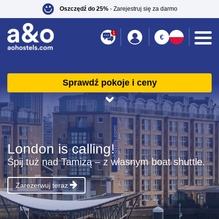
Oszczędź do 25%
- Zarejestruj się za darmo
1
€
Sprawdź pokoje i ceny
London is calling!
Śpij tuż nad Tamizą – z własnym boat shuttle.
Zarezerwuj teraz