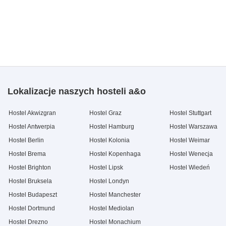
Lokalizacje naszych hosteli a&o
Hostel Akwizgran
Hostel Graz
Hostel Stuttgart
Hostel Antwerpia
Hostel Hamburg
Hostel Warszawa
Hostel Berlin
Hostel Kolonia
Hostel Weimar
Hostel Brema
Hostel Kopenhaga
Hostel Wenecja
Hostel Brighton
Hostel Lipsk
Hostel Wiedeń
Hostel Bruksela
Hostel Londyn
Hostel Budapeszt
Hostel Manchester
Hostel Dortmund
Hostel Mediolan
Hostel Drezno
Hostel Monachium