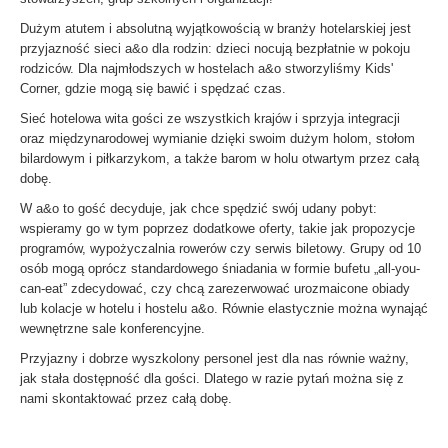
Dużym atutem i absolutną wyjątkowością w branży hotelarskiej jest
przyjazność sieci a&o dla rodzin: dzieci nocują bezpłatnie w pokoju
rodziców. Dla najmłodszych w hostelach a&o stworzyliśmy Kids'
Corner, gdzie mogą się bawić i spędzać czas.
Sieć hotelowa wita gości ze wszystkich krajów i sprzyja integracji
oraz międzynarodowej wymianie dzięki swoim dużym holom, stołom
bilardowym i piłkarzykom, a także barom w holu otwartym przez całą
dobę.
W a&o to gość decyduje, jak chce spędzić swój udany pobyt:
wspieramy go w tym poprzez dodatkowe oferty, takie jak propozycje
programów, wypożyczalnia rowerów czy serwis biletowy. Grupy od 10
osób mogą oprócz standardowego śniadania w formie bufetu „all-you-
can-eat” zdecydować, czy chcą zarezerwować urozmaicone obiady
lub kolacje w hotelu i hostelu a&o. Równie elastycznie można wynająć
wewnętrzne sale konferencyjne.
Przyjazny i dobrze wyszkolony personel jest dla nas równie ważny,
jak stała dostępność dla gości. Dlatego w razie pytań można się z
nami skontaktować przez całą dobę.