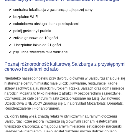
centralna lokalizacja z gwarancją najlepszej ceny
bezpłatne Wi-Fi
całodobowa obsługa i bar z przekąskami
pokój gościnny i pralnia
zniżka grupowa od 10 gości
1 bezpłatne łóżko od 21 gości
psy i inne zwierzęta mile widziane
Poznaj różnorodność kulturową Salzburga z przystępnymi
cenowo hostelami od a&o
Niedaleko naszego hostelu przy dworcu głównym w Salzburgu znajduje się
historyczne centrum miasta: małe uliczki, kawiarnie, restauracje i ładne
sklepy zachwycają austriackim urokiem. Rzeka Salzach oraz dom i miejsce
narodzin Mozarta to tylko niektóre z atrakcji w bezpośrednim sąsiedztwie.
Czy wiesz, że całe centrum miasta zostało wpisane na Listę Światowego
Dziedzictwa UNESCO? Znajdują się tu na przykład Mozartplatz, Domplatz,
Residenzgalerie i Florianibrunnen.
Ci, którzy lubią wieś, znajdą relaks w idyllicznym naturalnym otoczeniu
Salzburga: liczne jeziora i wzgórza są głównymi cechami estetycznymi
tutejszego krajobrazu. Zimą popularnym miejscem jest ośrodek narciarski
Saalbach-Hinterglemm. Z a&o Hostel Salzburg można dotrzeć do tego