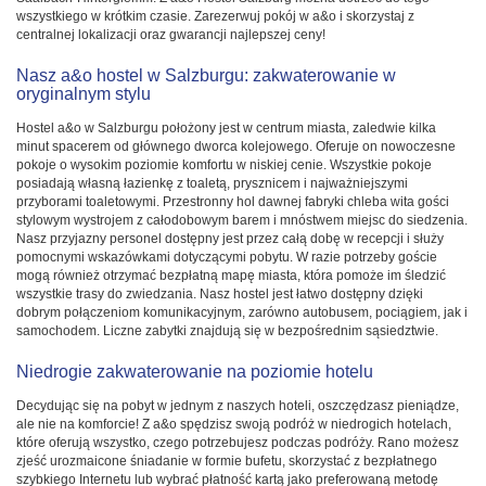
wszystkiego w krótkim czasie. Zarezerwuj pokój w a&o i skorzystaj z
centralnej lokalizacji oraz gwarancji najlepszej ceny!
Nasz a&o hostel w Salzburgu: zakwaterowanie w
oryginalnym stylu
Hostel a&o w Salzburgu położony jest w centrum miasta, zaledwie kilka
minut spacerem od głównego dworca kolejowego. Oferuje on nowoczesne
pokoje o wysokim poziomie komfortu w niskiej cenie. Wszystkie pokoje
posiadają własną łazienkę z toaletą, prysznicem i najważniejszymi
przyborami toaletowymi. Przestronny hol dawnej fabryki chleba wita gości
stylowym wystrojem z całodobowym barem i mnóstwem miejsc do siedzenia.
Nasz przyjazny personel dostępny jest przez całą dobę w recepcji i służy
pomocnymi wskazówkami dotyczącymi pobytu. W razie potrzeby goście
mogą również otrzymać bezpłatną mapę miasta, która pomoże im śledzić
wszystkie trasy do zwiedzania. Nasz hostel jest łatwo dostępny dzięki
dobrym połączeniom komunikacyjnym, zarówno autobusem, pociągiem, jak i
samochodem. Liczne zabytki znajdują się w bezpośrednim sąsiedztwie.
Niedrogie zakwaterowanie na poziomie hotelu
Decydując się na pobyt w jednym z naszych hoteli, oszczędzasz pieniądze,
ale nie na komforcie! Z a&o spędzisz swoją podróż w niedrogich hotelach,
które oferują wszystko, czego potrzebujesz podczas podróży. Rano możesz
zjeść urozmaicone śniadanie w formie bufetu, skorzystać z bezpłatnego
szybkiego Internetu lub wybrać płatność kartą jako preferowaną metodę