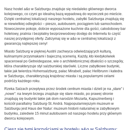
Nasz hostel a&o w Salzburgu znajduje się niedaleko głównego dworca
kolejowego, co czyni go idealną bazą wypadową do wycieczek po mieście.
Dzięki centralnej lokalizacji naszego hostelu, zabytki Salzburga znajdują się
w niewielkiej odległości – pieszo, autobusem, pociągiem lub samochodem.
Nowoczesne pokoje, dobrze wyposażone kuchnie dla gości, całodobowy bar
hotelowy, pralnia i bezpłatny bezprzewodowy dostęp do Internetu to część
naszej przystępnej oferty. Zatrzymaj się w a&o w centralnej lokalizacji z
gwarancją najlepszej ceny!
Miasto Salzburg w pięknej Austrii zachwyca odwiedzających kulturą,
kulinarnymi przysmakami i bajeczną scenerią. Każdy, kto kiedykolwiek
spacerował po Getreidegasse, wie o architektonicznej dbałości o szczegóły,
która charakteryzuje styl salzburskiej starówki. Liczne zabytkowe budynki,
takie jak twierdza Hohensalzburg, pałac Mirabell, pałac Hellbrunn i katedra
w Salzburgu, charakteryzują krajobraz miasta i są popularnymi celami
podróży każdego roku.
Rzeka Salzach przepływa przez środek centrum miasta i dzieli je na „stare” i
„nowe”: na lewym brzegu znajduje się stare miasto, po prawej stronie
znajdują się budynki takie jak dom narodzin Mozarta, Kapuzinerberg i
kościół parafialny Salzburg-St. Andrä. Najpopularniejszym muzeum w
Salzburgu jest Haus der Natur: muzeum historii naturalnej w zabytkowym
budynku, zaledwie 15 minut autobusem od naszego hostelu przy głównym
dworcu kolejowym.
Ciesz się tymi korzyściami w hostelu a&o w Salzburgu: