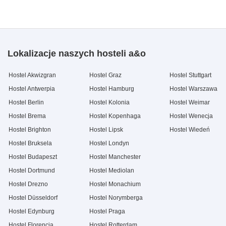
Lokalizacje naszych hosteli a&o
Hostel Akwizgran
Hostel Graz
Hostel Stuttgart
Hostel Antwerpia
Hostel Hamburg
Hostel Warszawa
Hostel Berlin
Hostel Kolonia
Hostel Weimar
Hostel Brema
Hostel Kopenhaga
Hostel Wenecja
Hostel Brighton
Hostel Lipsk
Hostel Wiedeń
Hostel Bruksela
Hostel Londyn
Hostel Budapeszt
Hostel Manchester
Hostel Dortmund
Hostel Mediolan
Hostel Drezno
Hostel Monachium
Hostel Düsseldorf
Hostel Norymberga
Hostel Edynburg
Hostel Praga
Hostel Florencja
Hostel Rotterdam