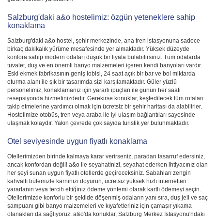
Salzburg'daki a&o hostelimiz: özgün yeteneklere sahip
konaklama
Salzburg'daki a&o hostel, şehir merkezinde, ana tren istasyonuna sadece
birkaç dakikalık yürüme mesafesinde yer almaktadır. Yüksek düzeyde
konfora sahip modern odaları düşük bir fiyata bulabilirsiniz. Tüm odalarda
tuvalet, duş ve en önemli banyo malzemeleri içeren kendi banyoları vardır.
Eski ekmek fabrikasının geniş lobisi, 24 saat açık bir bar ve bol miktarda
oturma alanı ile şık bir tasarımda sizi karşılamaktadır. Güler yüzlü
personelimiz, konaklamanız için yararlı ipuçları ile günün her saati
resepsiyonda hizmetinizdedir. Gerekirse konuklar, keşfedilecek tüm rotaları
takip etmelerine yardımcı olmak için ücretsiz bir şehir haritası da alabilirler.
Hostelimize otobüs, tren veya araba ile iyi ulaşım bağlantıları sayesinde
ulaşmak kolaydır. Yakın çevrede çok sayıda turistik yer bulunmaktadır.
Otel seviyesinde uygun fiyatlı konaklama
Otellerimizden birinde kalmaya karar verirseniz, paradan tasarruf edersiniz,
ancak konfordan değil! a&o ile seyahatinizi, seyahat ederken ihtiyacınız olan
her şeyi sunan uygun fiyatlı otellerde geçireceksiniz. Sabahları zengin
kahvaltı büfemizle karnınızı doyurun, ücretsiz yüksek hızlı internetten
yararlanın veya tercih ettiğiniz ödeme yöntemi olarak kartlı ödemeyi seçin.
Otellerimizde konforlu bir şekilde döşenmiş odaların yanı sıra, duş jeli ve saç
şampuanı gibi banyo malzemeleri ve kıyafetleriniz için çamaşır yıkama
olanakları da sağlıyoruz. a&o'da konuklar, Salzburg Merkez İstasyonu'ndaki