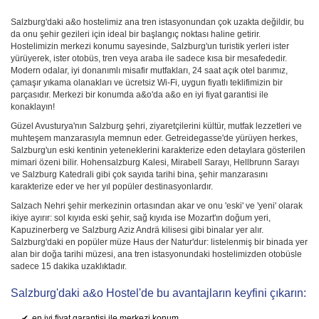
Salzburg'daki a&o hostelimiz ana tren istasyonundan çok uzakta değildir, bu
da onu şehir gezileri için ideal bir başlangıç noktası haline getirir.
Hostelimizin merkezi konumu sayesinde, Salzburg'un turistik yerleri ister
yürüyerek, ister otobüs, tren veya araba ile sadece kısa bir mesafededir.
Modern odalar, iyi donanımlı misafir mutfakları, 24 saat açık otel barımız,
çamaşır yıkama olanakları ve ücretsiz Wi-Fi, uygun fiyatlı teklifimizin bir
parçasıdır. Merkezi bir konumda a&o'da a&o en iyi fiyat garantisi ile
konaklayın!
Güzel Avusturya'nın Salzburg şehri, ziyaretçilerini kültür, mutfak lezzetleri ve
muhteşem manzarasıyla memnun eder. Getreidegasse'de yürüyen herkes,
Salzburg'un eski kentinin yeteneklerini karakterize eden detaylara gösterilen
mimari özeni bilir. Hohensalzburg Kalesi, Mirabell Sarayı, Hellbrunn Sarayı
ve Salzburg Katedrali gibi çok sayıda tarihi bina, şehir manzarasını
karakterize eder ve her yıl popüler destinasyonlardır.
Salzach Nehri şehir merkezinin ortasından akar ve onu 'eski' ve 'yeni' olarak
ikiye ayırır: sol kıyıda eski şehir, sağ kıyıda ise Mozart'ın doğum yeri,
Kapuzinerberg ve Salzburg Aziz Andrä kilisesi gibi binalar yer alır.
Salzburg'daki en popüler müze Haus der Natur'dur: listelenmiş bir binada yer
alan bir doğa tarihi müzesi, ana tren istasyonundaki hostelimizden otobüsle
sadece 15 dakika uzaklıktadır.
Salzburg'daki a&o Hostel'de bu avantajların keyfini çıkarın:
en iyi fiyat garantisi ile merkezi konum