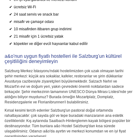
ücretsiz Wi-Fi
24 saat servis ve snack bar
misafir ve çamaşır odası
10 misafirden itibaren grup indirimi
21 misafir için 1 ücretsiz yatak
köpekler ve di̇ğer evci̇l hayvanlar kabul edi̇li̇r
a&o'nun uygun fiyatlı hostelleri ile Salzburg'un kültürel
çeşitliliğini deneyimleyin
Salzburg Merkez İstasyonu'ndaki hostelimizden çok uzak olmayan tarihi
şehir merkezi: küçük ara sokaklar, kafeler, restoranlar ve şirin dükkanlar
Avusturya cazibesiyle ziyaretçileri büyülemektedir. Salzach Nehri ve
Mozart'ın evi ve doğum yeri, yakın çevredeki önemli noktalardan sadece
birkaçıdır. Şehir merkezinin tamamının UNESCO Dünya Mirası Listesi'nde yer
aldığını biliyor muydunuz? Burada örneğin Mozartplatz, Domplatz,
Residenzgalerie ve Florianibrunnen'i bulabilirsiniz.
Kırsal kesimi tercih edenler Salzburg'un pastoral doğal ortamında
rahatlayacaktır: çok sayıda göl ve tepe buradaki manzaranın ana estetik
özellikleridir. Kış aylarında Saalbach-Hinterglemm kayak bölgesi popüler bir
destinasyondur. Tüm bunlara a&o Hostel Salzburg'dan kısa sürede
ulaşabilirsiniz. Odanızı a&o'da ayırtın ve merkezi konumdan ve en iyi fiyat
garantisinden yararlanın!