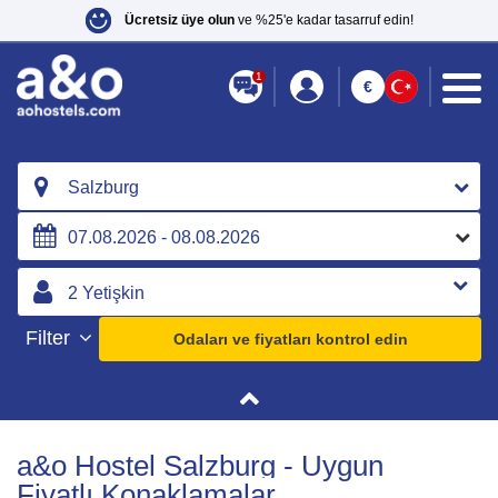
Ücretsiz üye olun
ve %25'e kadar tasarruf edin!
1
€
Salzburg
Filter
Odaları ve fiyatları kontrol edin
a&o Hostel Salzburg - Uygun
Fiyatlı Konaklamalar