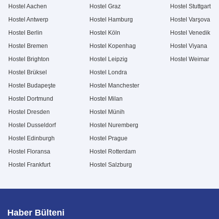
Hostel Aachen
Hostel Graz
Hostel Stuttgart
Hostel Antwerp
Hostel Hamburg
Hostel Varşova
Hostel Berlin
Hostel Köln
Hostel Venedik
Hostel Bremen
Hostel Kopenhag
Hostel Viyana
Hostel Brighton
Hostel Leipzig
Hostel Weimar
Hostel Brüksel
Hostel Londra
Hostel Budapeşte
Hostel Manchester
Hostel Dortmund
Hostel Milan
Hostel Dresden
Hostel Münih
Hostel Dusseldorf
Hostel Nuremberg
Hostel Edinburgh
Hostel Prague
Hostel Floransa
Hostel Rotterdam
Hostel Frankfurt
Hostel Salzburg
Haber Bülteni