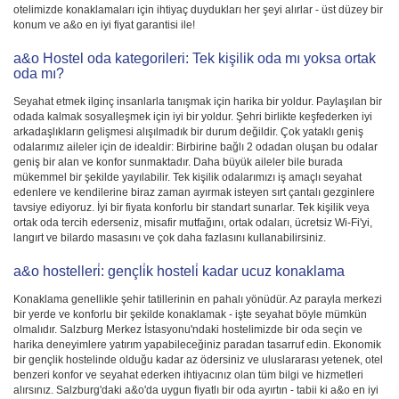
otelimizde konaklamaları için ihtiyaç duydukları her şeyi alırlar - üst düzey bir
konum ve a&o en iyi fiyat garantisi ile!
a&o Hostel oda kategorileri: Tek kişilik oda mı yoksa ortak
oda mı?
Seyahat etmek ilginç insanlarla tanışmak için harika bir yoldur. Paylaşılan bir
odada kalmak sosyalleşmek için iyi bir yoldur. Şehri birlikte keşfederken iyi
arkadaşlıkların gelişmesi alışılmadık bir durum değildir. Çok yataklı geniş
odalarımız aileler için de idealdir: Birbirine bağlı 2 odadan oluşan bu odalar
geniş bir alan ve konfor sunmaktadır. Daha büyük aileler bile burada
mükemmel bir şekilde yayılabilir. Tek kişilik odalarımızı iş amaçlı seyahat
edenlere ve kendilerine biraz zaman ayırmak isteyen sırt çantalı gezginlere
tavsiye ediyoruz. İyi bir fiyata konforlu bir standart sunarlar. Tek kişilik veya
ortak oda tercih ederseniz, misafir mutfağını, ortak odaları, ücretsiz Wi-Fi'yi,
langırt ve bilardo masasını ve çok daha fazlasını kullanabilirsiniz.
a&o hostelleri̇: gençli̇k hosteli̇ kadar ucuz konaklama
Konaklama genellikle şehir tatillerinin en pahalı yönüdür. Az parayla merkezi
bir yerde ve konforlu bir şekilde konaklamak - işte seyahat böyle mümkün
olmalıdır. Salzburg Merkez İstasyonu'ndaki hostelimizde bir oda seçin ve
harika deneyimlere yatırım yapabileceğiniz paradan tasarruf edin. Ekonomik
bir gençlik hostelinde olduğu kadar az ödersiniz ve uluslararası yetenek, otel
benzeri konfor ve seyahat ederken ihtiyacınız olan tüm bilgi ve hizmetleri
alırsınız. Salzburg'daki a&o'da uygun fiyatlı bir oda ayırtın - tabii ki a&o en iyi