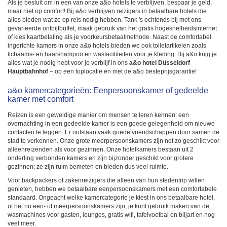
Als je besluit om in een van onze a&o hotels te verblijven, bespaar je geld,
maar niet op comfort! Bij a&o verblijven reizigers in betaalbare hotels die
alles bieden wat ze op reis nodig hebben. Tank 's ochtends bij met ons
gevarieerde ontbijtbuffet, maak gebruik van het gratis hogesnelheidsinternet
of kies kaartbetaling als je voorkeursbetaalmethode. Naast de comfortabel
ingerichte kamers in onze a&o hotels bieden we ook toiletartikelen zoals
lichaams- en haarshampoo en wasfaciliteiten voor je kleding. Bij a&o krijg je
alles wat je nodig hebt voor je verblijf in ons
a&o hotel Düsseldorf
Hauptbahnhof
– op een toplocatie en met de a&o besteprijsgarantie!
a&o kamercategorieën: Eenpersoonskamer of gedeelde
kamer met comfort
Reizen is een geweldige manier om mensen te leren kennen: een
overnachting in een gedeelde kamer is een goede gelegenheid om nieuwe
contacten te leggen. Er ontstaan vaak goede vriendschappen door samen de
stad te verkennen. Onze grote meerpersoonskamers zijn net zo geschikt voor
alleenreizenden als voor gezinnen. Onze hotelkamers bestaan uit 2
onderling verbonden kamers en zijn bijzonder geschikt voor grotere
gezinnen: ze zijn ruim bemeten en bieden dus veel ruimte.
Voor backpackers of zakenreizigers die alleen van hun stedentrip willen
genieten, hebben we betaalbare eenpersoonskamers met een comfortabele
standaard. Ongeacht welke kamercategorie je kiest in ons betaalbare hotel,
of het nu een- of meerpersoonskamers zijn, je kunt gebruik maken van de
wasmachines voor gasten, lounges, gratis wifi, tafelvoetbal en biljart en nog
veel meer.