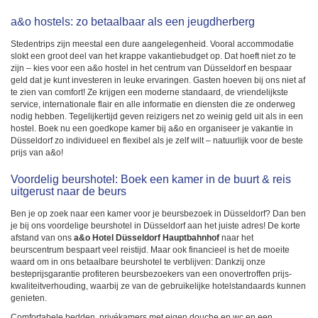
a&o hostels: zo betaalbaar als een jeugdherberg
Stedentrips zijn meestal een dure aangelegenheid. Vooral accommodatie
slokt een groot deel van het krappe vakantiebudget op. Dat hoeft niet zo te
zijn – kies voor een a&o hostel in het centrum van Düsseldorf en bespaar
geld dat je kunt investeren in leuke ervaringen. Gasten hoeven bij ons niet af
te zien van comfort! Ze krijgen een moderne standaard, de vriendelijkste
service, internationale flair en alle informatie en diensten die ze onderweg
nodig hebben. Tegelijkertijd geven reizigers net zo weinig geld uit als in een
hostel. Boek nu een goedkope kamer bij a&o en organiseer je vakantie in
Düsseldorf zo individueel en flexibel als je zelf wilt – natuurlijk voor de beste
prijs van a&o!
Voordelig beurshotel: Boek een kamer in de buurt & reis
uitgerust naar de beurs
Ben je op zoek naar een kamer voor je beursbezoek in Düsseldorf? Dan ben
je bij ons voordelige beurshotel in Düsseldorf aan het juiste adres! De korte
afstand van ons
a&o Hotel Düsseldorf Hauptbahnhof
naar het
beurscentrum bespaart veel reistijd. Maar ook financieel is het de moeite
waard om in ons betaalbare beurshotel te verblijven: Dankzij onze
besteprijsgarantie profiteren beursbezoekers van een onovertroffen prijs-
kwaliteitverhouding, waarbij ze van de gebruikelijke hotelstandaards kunnen
genieten.
Comfortabele bedden, privékamers met eigen douche en wc en een