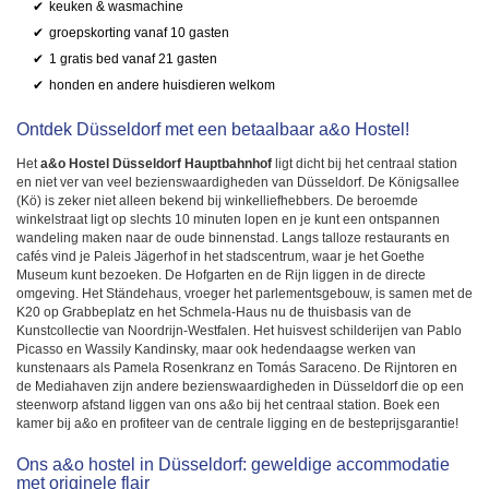
keuken & wasmachine
groepskorting vanaf 10 gasten
1 gratis bed vanaf 21 gasten
honden en andere huisdieren welkom
Ontdek Düsseldorf met een betaalbaar a&o Hostel!
Het
a&o Hostel Düsseldorf Hauptbahnhof
ligt dicht bij het centraal station
en niet ver van veel bezienswaardigheden van Düsseldorf. De Königsallee
(Kö) is zeker niet alleen bekend bij winkelliefhebbers. De beroemde
winkelstraat ligt op slechts 10 minuten lopen en je kunt een ontspannen
wandeling maken naar de oude binnenstad. Langs talloze restaurants en
cafés vind je Paleis Jägerhof in het stadscentrum, waar je het Goethe
Museum kunt bezoeken. De Hofgarten en de Rijn liggen in de directe
omgeving. Het Ständehaus, vroeger het parlementsgebouw, is samen met de
K20 op Grabbeplatz en het Schmela-Haus nu de thuisbasis van de
Kunstcollectie van Noordrijn-Westfalen. Het huisvest schilderijen van Pablo
Picasso en Wassily Kandinsky, maar ook hedendaagse werken van
kunstenaars als Pamela Rosenkranz en Tomás Saraceno. De Rijntoren en
de Mediahaven zijn andere bezienswaardigheden in Düsseldorf die op een
steenworp afstand liggen van ons a&o bij het centraal station. Boek een
kamer bij a&o en profiteer van de centrale ligging en de besteprijsgarantie!
Ons a&o hostel in Düsseldorf: geweldige accommodatie
met originele flair