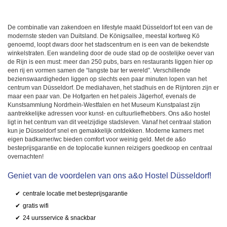
De combinatie van zakendoen en lifestyle maakt Düsseldorf tot een van de
modernste steden van Duitsland. De Königsallee, meestal kortweg Kö
genoemd, loopt dwars door het stadscentrum en is een van de bekendste
winkelstraten. Een wandeling door de oude stad op de oostelijke oever van
de Rijn is een must: meer dan 250 pubs, bars en restaurants liggen hier op
een rij en vormen samen de “langste bar ter wereld”. Verschillende
bezienswaardigheden liggen op slechts een paar minuten lopen van het
centrum van Düsseldorf. De mediahaven, het stadhuis en de Rijntoren zijn er
maar een paar van. De Hofgarten en het paleis Jägerhof, evenals de
Kunstsammlung Nordrhein-Westfalen en het Museum Kunstpalast zijn
aantrekkelijke adressen voor kunst- en cultuurliefhebbers. Ons a&o hostel
ligt in het centrum van dit veelzijdige stadsleven. Vanaf het centraal station
kun je Düsseldorf snel en gemakkelijk ontdekken. Moderne kamers met
eigen badkamer/wc bieden comfort voor weinig geld. Met de a&o
besteprijsgarantie en de toplocatie kunnen reizigers goedkoop en centraal
overnachten!
Geniet van de voordelen van ons a&o Hostel Düsseldorf!
centrale locatie met besteprijsgarantie
gratis wifi
24 uursservice & snackbar