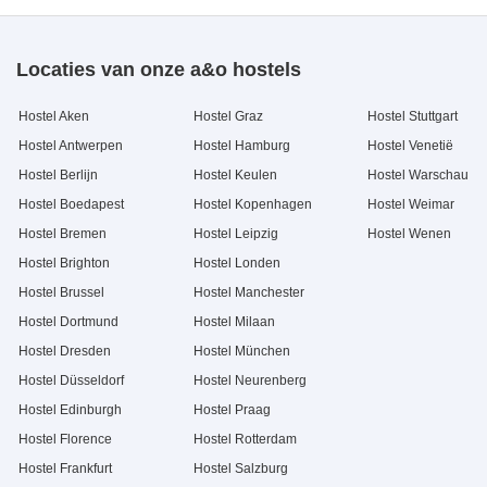
Locaties van onze a&o hostels
Hostel Aken
Hostel Graz
Hostel Stuttgart
Hostel Antwerpen
Hostel Hamburg
Hostel Venetië
Hostel Berlijn
Hostel Keulen
Hostel Warschau
Hostel Boedapest
Hostel Kopenhagen
Hostel Weimar
Hostel Bremen
Hostel Leipzig
Hostel Wenen
Hostel Brighton
Hostel Londen
Hostel Brussel
Hostel Manchester
Hostel Dortmund
Hostel Milaan
Hostel Dresden
Hostel München
Hostel Düsseldorf
Hostel Neurenberg
Hostel Edinburgh
Hostel Praag
Hostel Florence
Hostel Rotterdam
Hostel Frankfurt
Hostel Salzburg