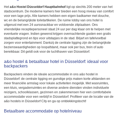
Het
a&o Hostel Düsseldorf Hauptbahnhof
ligt op slechts 200 meter van het
stadscentrum. De moderne kamers hier bieden een hoog niveau van comfort
voor een lage prijs. Alle kamers hebben een eigen badkamer met douche,
wc en de belangrijkste toiletartikelen. De ruime lobby van ons hotel is
uitgerust met een 24 uurssnackbar en voldoende zitplaatsen. Ons
vriendelijke receptiepersoneel staat 24 uur per dag klaar om te helpen met
eventuele vragen. Indien gewenst krijgen overnachtende gasten een gratis
stadsplattegrond en tips voor uitstapjes in de stad. Biljart en tafelvoetbal
zorgen voor entertainment. Dankzij de centrale ligging zijn de belangrijkste
bezienswaardigheden op loopafstand, maar ook per bus, trein of auto
bereikbaar. Dit geldt ook voor de luchthaven van Düsseldorf.
a&o hostel & betaalbaar hotel in Düsseldorf: ideaal voor
backpackers
Backpackers vinden de ideale accommodatie in ons a&o hostel in
Düsseldorf: de centrale ligging en gunstige prijs maken korte afstanden en
meer financiële armslag voor lokale activiteiten mogelijk. Met wasruimtes,
een kluis, vergaderruimtes en diverse andere diensten vinden individuele
reizigers, schoolklassen, gezinnen en zakenmensen hier een comfortabele
accommodatie voor een verblijf in Düsseldorf. Profiteer van de locatie van de
a&o hostels in Düsseldorf City en ga op ontdekkingstocht!
Betaalbare accommodatie op hotelniveau