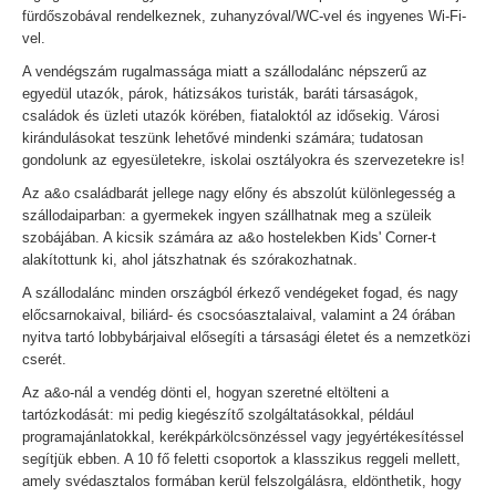
fürdőszobával rendelkeznek, zuhanyzóval/WC-vel és ingyenes Wi-Fi-
vel.
A vendégszám rugalmassága miatt a szállodalánc népszerű az
egyedül utazók, párok, hátizsákos turisták, baráti társaságok,
családok és üzleti utazók körében, fiataloktól az idősekig. Városi
kirándulásokat teszünk lehetővé mindenki számára; tudatosan
gondolunk az egyesületekre, iskolai osztályokra és szervezetekre is!
Az a&o családbarát jellege nagy előny és abszolút különlegesség a
szállodaiparban: a gyermekek ingyen szállhatnak meg a szüleik
szobájában. A kicsik számára az a&o hostelekben Kids' Corner-t
alakítottunk ki, ahol játszhatnak és szórakozhatnak.
A szállodalánc minden országból érkező vendégeket fogad, és nagy
előcsarnokaival, biliárd- és csocsóasztalaival, valamint a 24 órában
nyitva tartó lobbybárjaival elősegíti a társasági életet és a nemzetközi
cserét.
Az a&o-nál a vendég dönti el, hogyan szeretné eltölteni a
tartózkodását: mi pedig kiegészítő szolgáltatásokkal, például
programajánlatokkal, kerékpárkölcsönzéssel vagy jegyértékesítéssel
segítjük ebben. A 10 fő feletti csoportok a klasszikus reggeli mellett,
amely svédasztalos formában kerül felszolgálásra, eldönthetik, hogy