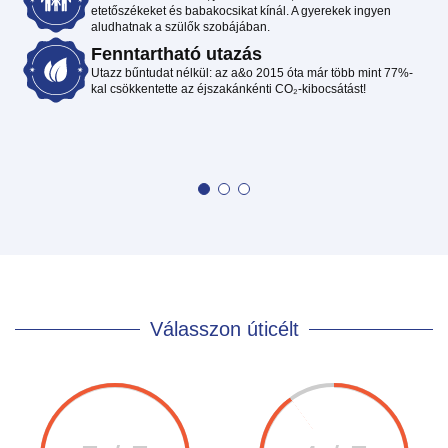
etetőszékeket és babakocsikat kínál. A gyerekek ingyen
aludhatnak a szülők szobájában.
Fenntartható utazás
Utazz bűntudat nélkül: az a&o 2015 óta már több mint 77%-
kal csökkentette az éjszakánkénti CO₂-kibocsátást!
Válasszon úticélt