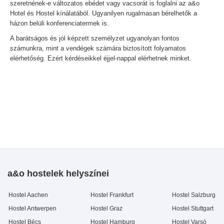
szeretnének-e változatos ebédet vagy vacsorát is foglalni az a&o
Hotel és Hostel kínálatából. Ugyanilyen rugalmasan bérelhetők a
házon belüli konferenciatermek is.
A barátságos és jól képzett személyzet ugyanolyan fontos
számunkra, mint a vendégek számára biztosított folyamatos
elérhetőség. Ezért kérdéseikkel éjjel-nappal elérhetnek minket.
a&o hostelek helyszínei
Hostel Aachen
Hostel Frankfurt
Hostel Salzburg
Hostel Antwerpen
Hostel Graz
Hostel Stuttgart
Hostel Bécs
Hostel Hamburg
Hostel Varsó