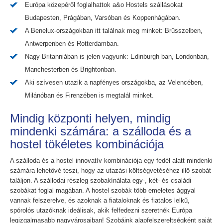
Európa közepéről foglalhattok a&o Hostels szállásokat
Budapesten, Prágában, Varsóban és Koppenhágában.
A Benelux-országokban itt találnak meg minket: Brüsszelben,
Antwerpenben és Rotterdamban.
Nagy-Britanniában is jelen vagyunk: Edinburgh-ban, Londonban,
Manchesterben és Brightonban.
Aki szívesen utazik a napfényes országokba, az Velencében,
Milánóban és Firenzében is megtalál minket.
Mindig központi helyen, mindig
mindenki számára: a szálloda és a
hostel tökéletes kombinációja
A szálloda és a hostel innovatív kombinációja egy fedél alatt mindenki
számára lehetővé teszi, hogy az utazási költségvetéséhez illő szobát
találjon. A szállodai részleg szobakínálata egy-, két- és családi
szobákat foglal magában. A hostel szobák több emeletes ággyal
vannak felszerelve, és azoknak a fiataloknak és fiatalos lelkű,
spórolós utazóknak ideálisak, akik felfedezni szeretnék Európa
legizgalmasabb nagyvárosaiban! Szobáink alapfelszereltségként saját