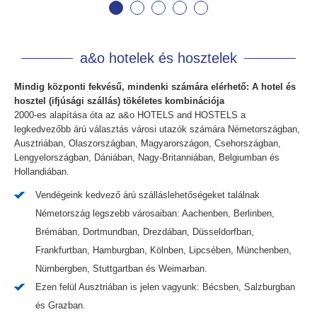
a&o hotelek és hosztelek
Mindig központi fekvésű, mindenki számára elérhető: A hotel és
hosztel (ifjúsági szállás) tökéletes kombinációja
2000-es alapítása óta az a&o HOTELS and HOSTELS a
legkedvezőbb árú választás városi utazók számára Németországban,
Ausztriában, Olaszországban, Magyarországon, Csehországban,
Lengyelországban, Dániában, Nagy-Britanniában, Belgiumban és
Hollandiában.
Vendégeink kedvező árú szálláslehetőségeket találnak
Németország legszebb városaiban: Aachenben, Berlinben,
Brémában, Dortmundban, Drezdában, Düsseldorfban,
Frankfurtban, Hamburgban, Kölnben, Lipcsében, Münchenben,
Nürnbergben, Stuttgartban és Weimarban.
Ezen felül Ausztriában is jelen vagyunk: Bécsben, Salzburgban
és Grazban.