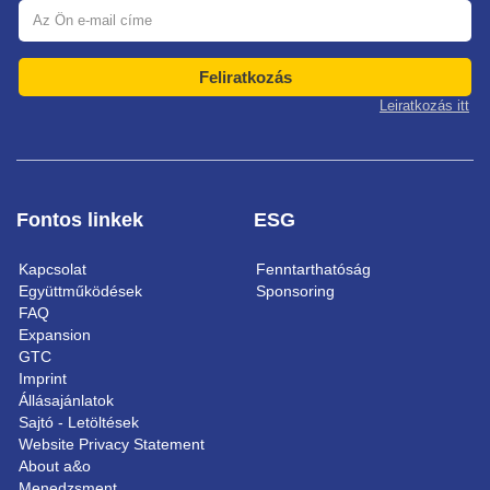
Feliratkozás
Leiratkozás itt
Fontos linkek
ESG
Kapcsolat
Fenntarthatóság
Együttműködések
Sponsoring
FAQ
Expansion
GTC
Imprint
Állásajánlatok
Sajtó - Letöltések
Website Privacy Statement
About a&o
Menedzsment