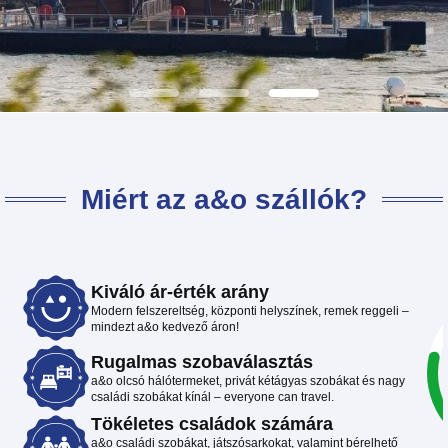
Miért az a&o szállók?
Kiváló ár-érték arány
Modern felszereltség, központi helyszínek, remek reggeli –
mindezt a&o kedvező áron!
Rugalmas szobaválasztás
a&o olcsó hálótermeket, privát kétágyas szobákat és nagy
családi szobákat kínál – everyone can travel.
Tökéletes családok számára
a&o családi szobákat, játszósarkokat, valamint bérelhető