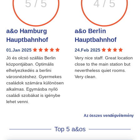
5 / 5
4 / 5
a&o Hamburg
a&o Berlin
Hauptbahnhof
Hauptbahnhof
01.Jan 2025
24.Feb 2025
Jó és olcsó szállás Berlin
Very nice staff. Great location
központjában. Optimális
close to the main station but
elhelyezkedés a berlini
nevertheless quiet rooms.
városnézéshez. Gyermekes
Very clean.
családok számára különösen
alkalmas. Egymásba nyíló
családi szobákat is igénybe
lehet venni.
Az összes vendégvélemény
Top 5 a&os