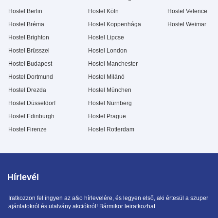
Hostel Berlin
Hostel Köln
Hostel Velence
Hostel Bréma
Hostel Koppenhága
Hostel Weimar
Hostel Brighton
Hostel Lipcse
Hostel Brüsszel
Hostel London
Hostel Budapest
Hostel Manchester
Hostel Dortmund
Hostel Milánó
Hostel Drezda
Hostel München
Hostel Düsseldorf
Hostel Nürnberg
Hostel Edinburgh
Hostel Prague
Hostel Firenze
Hostel Rotterdam
Hírlevél
Iratkozzon fel ingyen az a&o hírlevelére, és legyen első, aki értesül a szuper
ajánlatokról és utalvány akciókról! Bármikor leiratkozhat.