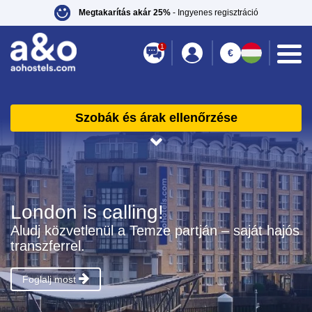
Megtakarítás akár 25%
- Ingyenes regisztráció
1
€
Szobák és árak ellenőrzése
London is calling!
Aludj közvetlenül a Temze partján – saját hajós
transzferrel.
Foglalj most