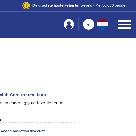
De grootste hostelketen ter wereld
- Met 30.000 bedden
€
lub Card for real fans
u in cheering your favorite team.
s:
e accommodation discount