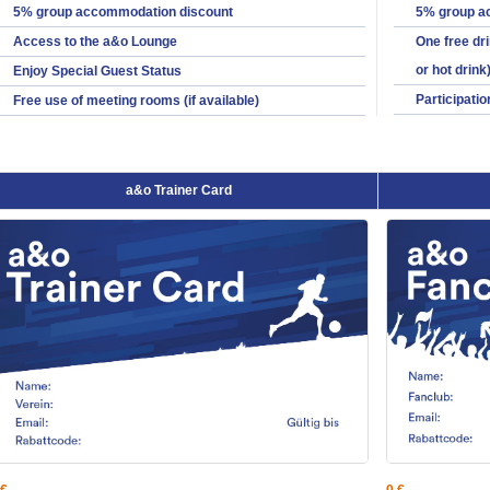
5% group accommodation discount
5% group a
Access to the a&o Lounge
One free dri
or hot drink
Enjoy Special Guest Status
Participati
Free use of meeting rooms (if available)
a&o Trainer Card