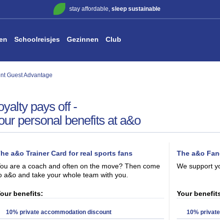
stay affordable,
sleep sustainable
en
Schoolreisjes
Gezinnen
Club
nt Guest Advantage
oyalty pays off -
our personal benefits at a&o
he a&o Trainer Card for real sports fans
The a&o Fanc
ou are a coach and often on the move? Then come
We support yo
o a&o and take your whole team with you.
our benefits:
Your benefit
10% private accommodation discount
10% privat