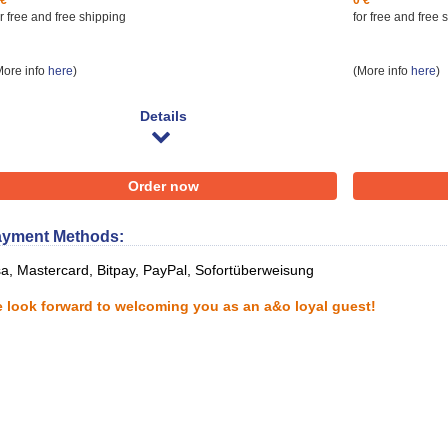
 €
0 €
r free and free shipping
for free and ​free
More info
here
)
(More info
here
)
Details
Order now
yment Methods:
sa, Mastercard, Bitpay, PayPal, Sofortüberweisung
 look forward to welcoming you as an a&o loyal guest!