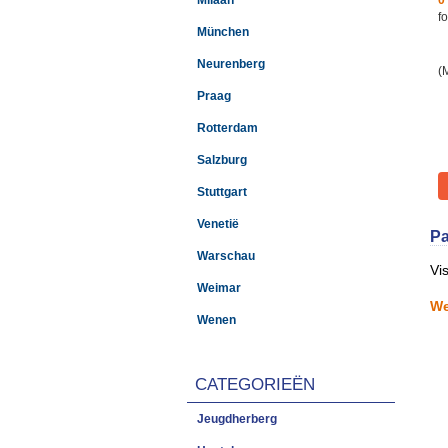
Milaan
0
fo
München
Neurenberg
(
Praag
Rotterdam
Salzburg
Stuttgart
Venetië
Pa
Warschau
Vi
Weimar
We
Wenen
CATEGORIEËN
Jeugdherberg