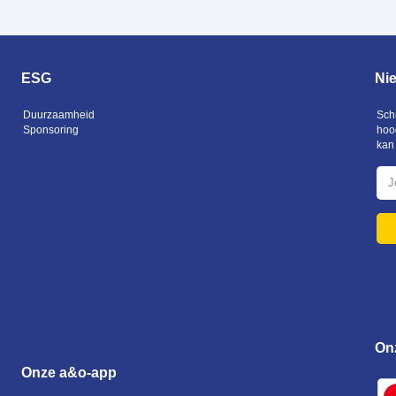
ESG
Ni
Duurzaamheid
Schr
Sponsoring
hoo
kan 
On
Onze a&o-app