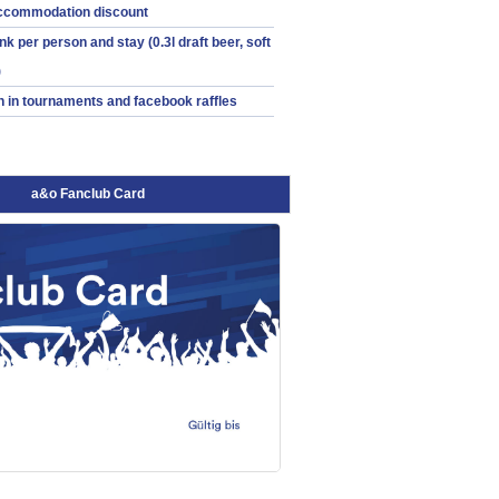
ccommodation discount
nk per person and stay (0.3l draft beer, soft
)
on in tournaments and facebook raffles
a&o Fanclub Card