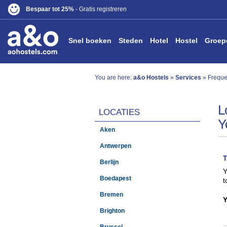
Bespaar tot 25%
- Gratis registreren
Snel boeken
Steden
Hotel
Hostel
Groep
You are here:
a&o Hostels
»
Services
» Freque
L
LOCATIES
Y
Aken
Antwerpen
T
Berlijn
Y
Boedapest
t
Bremen
Y
Brighton