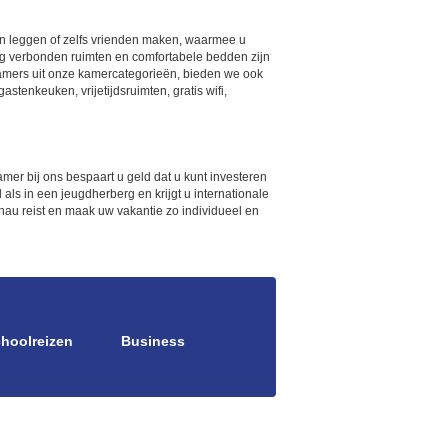
en leggen of zelfs vrienden maken, waarmee u
g verbonden ruimten en comfortabele bedden zijn
kamers uit onze kamercategorieën, bieden we ook
stenkeuken, vrijetijdsruimten, gratis wifi,
amer bij ons bespaart u geld dat u kunt investeren
als in een jeugdherberg en krijgt u internationale
chau reist en maak uw vakantie zo individueel en
hoolreizen
Business