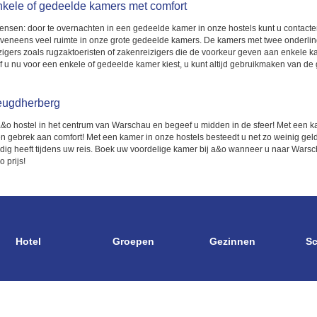
nkele of gedeelde kamers met comfort
nsen: door te overnachten in een gedeelde kamer in onze hostels kunt u contact
veneens veel ruimte in onze grote gedeelde kamers. De kamers met twee onderlin
zigers zoals rugzaktoeristen of zakenreizigers die de voorkeur geven aan enkele 
u nu voor een enkele of gedeelde kamer kiest, u kunt altijd gebruikmaken van de ga
jeugdherberg
en a&o hostel in het centrum van Warschau en begeef u midden in de sfeer! Met een k
en gebrek aan comfort! Met een kamer in onze hostels besteedt u net zo weinig geld 
u nodig heeft tijdens uw reis. Boek uw voordelige kamer bij a&o wanneer u naar Wars
o prijs!
Hotel
Groepen
Gezinnen
Sc