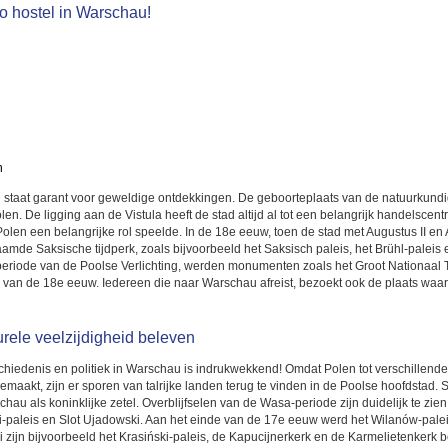
o hostel in Warschau!
n
u staat garant voor geweldige ontdekkingen. De geboorteplaats van de natuurkund
en. De ligging aan de Vistula heeft de stad altijd al tot een belangrijk handelsc
olen een belangrijke rol speelde. In de 18e eeuw, toen de stad met Augustus II en A
aamde Saksische tijdperk, zoals bijvoorbeeld het Saksisch paleis, het Brühl-palei
periode van de Poolse Verlichting, werden monumenten zoals het Groot Nationaal
n van de 18e eeuw. Iedereen die naar Warschau afreist, bezoekt ook de plaats waa
rele veelzijdigheid beleven
 geschiedenis en politiek in Warschau is indrukwekkend! Omdat Polen tot verschillend
maakt, zijn er sporen van talrijke landen terug te vinden in de Poolse hoofdstad.
 als koninklijke zetel. Overblijfselen van de Wasa-periode zijn duidelijk te zien 
-paleis en Slot Ujadowski. Aan het einde van de 17e eeuw werd het Wilanów-paleis
i zijn bijvoorbeeld het Krasiński-paleis, de Kapucijnerkerk en de Karmelietenkerk