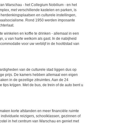
van Warschau - het Collegium Nobilium - en het
lex, met verschillende kastelen en parken, is
e herdenkingsplaatsen en culturele instellingen,
onaalsocialisme. Rond 1950 werden imposante
hterlaat.
 winkelen en koffie te drinken - allemaal in een
n, u van harte welkom als gast. In de nabijheid
accommodatie voor uw verblijf in de hoofdstad van
ardigheden van de culturele stad liggen dus op
age prijs. De kamers hebben allemaal een eigen
aken in de gezellige zitruimtes. Aan de 24
tips krijgen. Met de bus, de trein of de auto bent u
 maken korte afstanden en meer financiële ruimte
individuele reizigers, schoolklassen, gezinnen of
hostel in het centrum van Warschau en geniet met