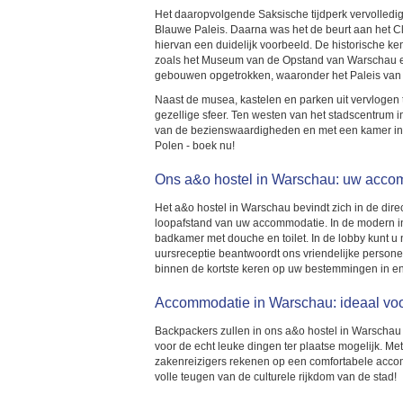
Het daaropvolgende Saksische tijdperk vervolledig
Blauwe Paleis. Daarna was het de beurt aan het C
hiervan een duidelijk voorbeeld. De historische ken
zoals het Museum van de Opstand van Warschau en
gebouwen opgetrokken, waaronder het Paleis van C
Naast de musea, kastelen en parken uit vervlogen 
gezellige sfeer. Ten westen van het stadscentrum 
van de bezienswaardigheden en met een kamer in 
Polen - boek nu!
Ons a&o hostel in Warschau: uw acco
Het a&o hostel in Warschau bevindt zich in de dir
loopafstand van uw accommodatie. In de modern in
badkamer met douche en toilet. In de lobby kunt u
uursreceptie beantwoordt ons vriendelijke personeel
binnen de kortste keren op uw bestemmingen in e
Accommodatie in Warschau: ideaal vo
Backpackers zullen in ons a&o hostel in Warschau 
voor de echt leuke dingen ter plaatse mogelijk. Me
zakenreizigers rekenen op een comfortabele accomm
volle teugen van de culturele rijkdom van de stad!