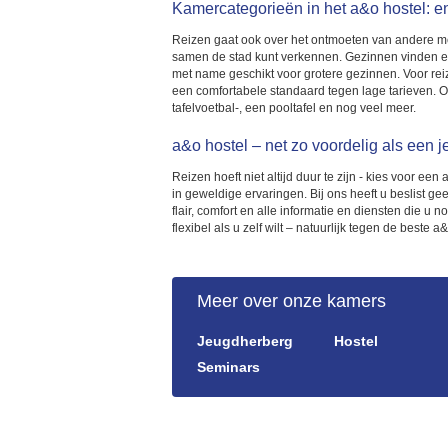
Kamercategorieën in het a&o hostel: e
Reizen gaat ook over het ontmoeten van andere me
samen de stad kunt verkennen. Gezinnen vinden e
met name geschikt voor grotere gezinnen. Voor rei
een comfortabele standaard tegen lage tarieven. Of 
tafelvoetbal-, een pooltafel en nog veel meer.
a&o hostel – net zo voordelig als een 
Reizen hoeft niet altijd duur te zijn - kies voor e
in geweldige ervaringen. Bij ons heeft u beslist ge
flair, comfort en alle informatie en diensten die 
flexibel als u zelf wilt – natuurlijk tegen de beste a&
Meer over onze kamers
Jeugdherberg
Hostel
Seminars