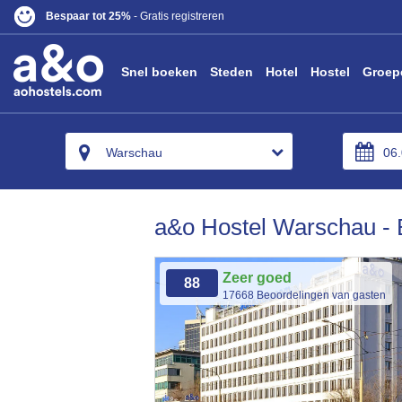
Bespaar tot 25%
- Gratis registreren
Snel boeken
Steden
Hotel
Hostel
Groep
Warschau
a&o Hostel Warschau - B
Zeer goed
88
17668 Beoordelingen van gasten