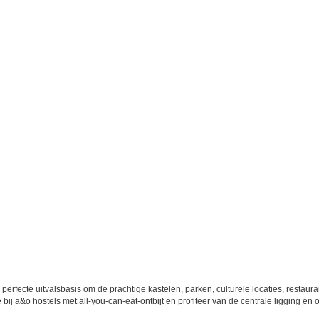
 perfecte uitvalsbasis om de prachtige kastelen, parken, culturele locaties, resta
 a&o hostels met all-you-can-eat-ontbijt en profiteer van de centrale ligging en o