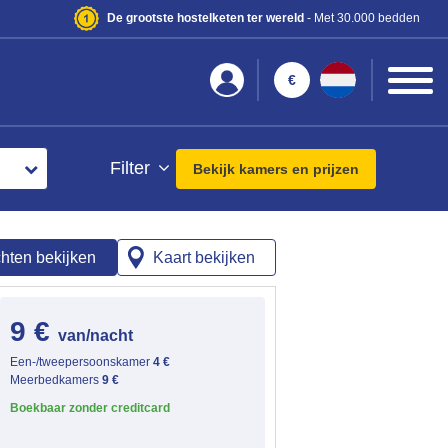
De grootste hostelketen ter wereld
- Met 30.000 bedden
€
Filter
Bekijk kamers en prijzen
hten bekijken
Kaart bekijken
9 €
van/nacht
Een-/tweepersoonskamer
4 €
Meerbedkamers
9 €
Boekbaar zonder creditcard