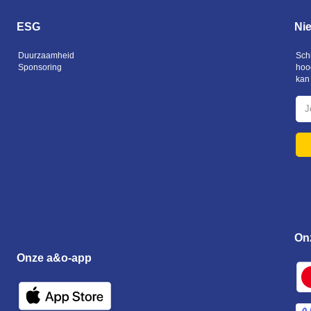
ESG
Ni
Duurzaamheid
Schr
Sponsoring
hoo
kan 
On
Onze a&o-app