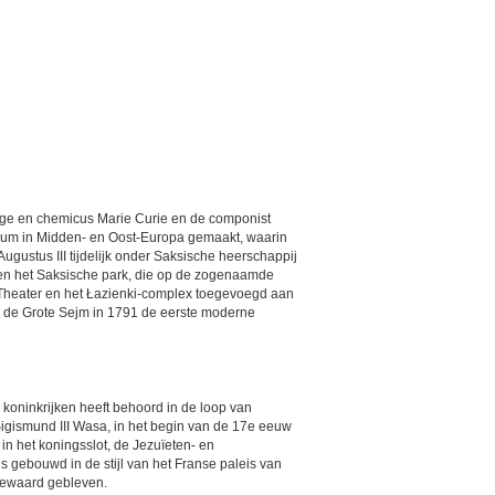
ige en chemicus Marie Curie en de componist
entrum in Midden- en Oost-Europa gemaakt, waarin
ugustus III tijdelijk onder Saksische heerschappij
s en het Saksische park, die op de zogenaamde
 Theater en het Łazienki-complex toegevoegd aan
r de Grote Sejm in 1791 de eerste moderne
e koninkrijken heeft behoord in de loop van
 Sigismund III Wasa, in het begin van de 17e eeuw
in het koningsslot, de Jezuïeten- en
 gebouwd in de stijl van het Franse paleis van
 bewaard gebleven.