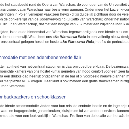
de het stadsbeeld rond de Opera van Warschau, de voorloper van de Universiteit 
lassicisme, dat in Warschau haar beste vorm aannam. Onder meer het Łazienki-comp
teringen in Polen verliepen vaak zeer hevig - dit is duidelijk zichtbaar door de vel
 de donkere tijd van de Jodenvervolging ( Getto van Warschau) onder het nati
ultuur en Wetenschap, dat met een hoogte van 237 meter een blijvende indruk ac
tijden, is de oude binnenstad van Warschau tegenwoordig ook een ideale plek om te
in de moderne wijk Wola, heet ons
a&o Warszawa Wola
in een volledig nieuw desig
ons centraal gelegen hostel en hostel
a&o Warszawa Wola
, heeft u de perfecte 
mmodatie met een adembenemende flair
ecte nabijheid van het centraal station en is daarom goed bereikbaar. De bezienswa
gerichte kamers van ons hostel kunt u genieten van hoog comfort voor een zeer l
 na een drukke dag heerlijk ontspannen in de bar of bijvoorbeeld nieuwe plannen m
 met plezier al uw vragen. Daar kunt u ook meteen een gratis stadskaart en nuttige 
n rond Warschau.
or backpackers en schoolklassen
de ideale accommodatie vinden voor hun reis: de centrale locatie en de lage prijs
t was- en bagageruimte, gastenkeuken, kluisjes en tal van andere services, kunnen 
odatie voor een leuk verblijf in Warschau. Profiteer van de locatie van het a&o 