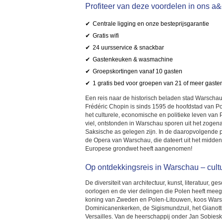
Profiteer van deze voordelen in ons a&
Centrale ligging en onze besteprijsgarantie
Gratis wifi
24 uursservice & snackbar
Gastenkeuken & wasmachine
Groepskortingen vanaf 10 gasten
1 gratis bed voor groepen van 21 of meer gaste
Een reis naar de historisch beladen stad Warscha
Frédéric Chopin is sinds 1595 de hoofdstad van Pol
het culturele, economische en politieke leven van P
viel, ontstonden in Warschau sporen uit het zogen
Saksische as gelegen zijn. In de daaropvolgende 
de Opera van Warschau, die dateert uit het midde
Europese grondwet heeft aangenomen!
Op ontdekkingsreis in Warschau – cultu
De diversiteit van architectuur, kunst, literatuur,
oorlogen en de vier delingen die Polen heeft meege
koning van Zweden en Polen-Litouwen, koos Warschau
Dominicanenkerken, de Sigismundzuil, het Gianotti
Versailles. Van de heerschappij onder Jan Sobiesk