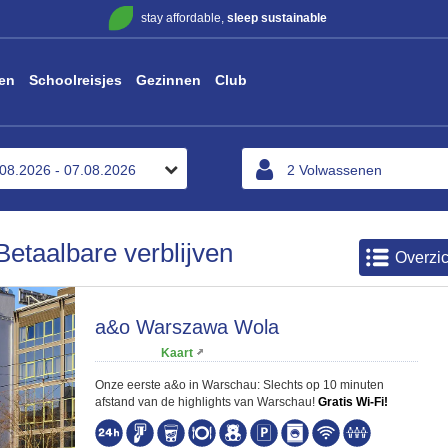
stay affordable,
sleep sustainable
en
Schoolreisjes
Gezinnen
Club
etaalbare verblijven
Overzic
a&o Warszawa Wola
Kaart
Onze eerste a&o in Warschau: Slechts op 10 minuten
afstand van de highlights van Warschau!
Gratis Wi-Fi!