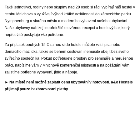
Také jednotlivci, rodiny nebo skupiny nad 20 osob si rádi vybírají náš hostel v
centru Mnichova a využívají výhod krátké vzdálenosti do zámeckého parku
Nymphenburg a starého města a moderního vybavení našeho ubytování.
Naše ubytovny nabízejí nepřetržitě otevřenou recepci a hotelový bar, který
nepřetržitě poskytuje vše potřebné.
Za příplatek pouhých 15 € za noc si do hotelu můžete vzít i psa nebo
domácího mazlíčka, takže se během cestování nemusíte obejít bez svého
zvířecího společníka. Pokud potřebujete prostory pro semináře a nerušenou
práci, nabízíme vám v Mnichově konferenční místnosti a na požádání vám
zajistíme potřebné vybavení, jídlo a nápoje.
► Na místě není možné zaplatit cenu ubytování v hotovosti. a&o Hostels
přijímají pouze bezhotovostní platby.