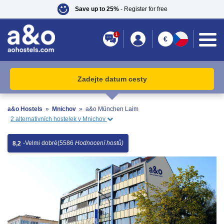
Save up to 25%
- Register for free
1
€
Zadejte datum cesty
a&o Hostels
»
Mnichov
»
a&o München Laim
2 alternativních hostelek v Mnichov
-
Velmi dobré
(5586
Hodnocení hostů)
8,2