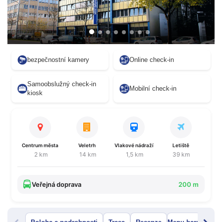
bezpečnostní kamery
Online check-in
Samoobslužný check-in
Mobilní check-in
kiosk
Centrum města
Veletrh
Vlakové nádraží
Letiště
2 km
14 km
1,5 km
39 km
Veřejná doprava
200 m