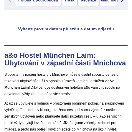
Poloha a podrobnosti
Trasa
Recenze
Menu baru
Vyberte prosím datum příjezdu a datum odjezdu
a&o Hostel München Laim:
Ubytování v západní části Mnichova
S pobytem v našem hostelu v Mnichově můžete ušetřit spoustu peněz při
rezervaci ubytování a užít si vysokou úroveň komfortu a služeb v
a&o
München Laim
! Díky cenově dostupným hotelům a&o vám v rozpočtu na
dovolenou vždy zbude o něco více peněz.
Ať už se ubytujete s rodinou v prostorném rodinném pokoji, na skupinovém
výletě s přáteli nebo v klubu, jako žena cestující sama v jedné z našich
ženských ubytoven nebo plánujete další služební cestu – u a&o se všichni
hosté vždy ubytují levně a centrálně. Již léta jsme známí jako hotel pro
mládež, a proto nás potěší, když přijedete do Mnichova na školní výlet.