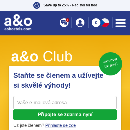
Save up to 25%
- Register for free
1
€
a&o
Club
Join no
w
for free!
Staňte se členem a užívejte
si skvělé výhody!
Připojte se zdarma nyní
Už jste členem?
Přihlaste se zde