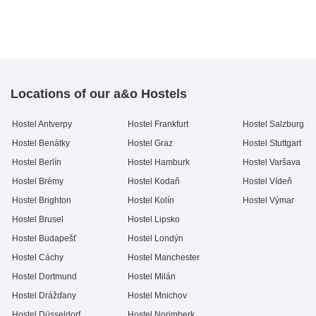
Locations of our a&o Hostels
Hostel Antverpy
Hostel Frankfurt
Hostel Salzburg
Hostel Benátky
Hostel Graz
Hostel Stuttgart
Hostel Berlín
Hostel Hamburk
Hostel Varšava
Hostel Brémy
Hostel Kodaň
Hostel Vídeň
Hostel Brighton
Hostel Kolín
Hostel Výmar
Hostel Brusel
Hostel Lipsko
Hostel Budapešť
Hostel Londýn
Hostel Cáchy
Hostel Manchester
Hostel Dortmund
Hostel Milán
Hostel Drážďany
Hostel Mnichov
Hostel Düsseldorf
Hostel Norimberk