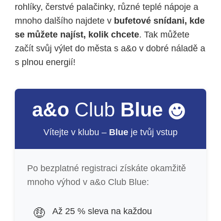
rohlíky, čerstvé palačinky, různé teplé nápoje a
mnoho dalšího najdete v
bufetové snídani, kde
se můžete najíst, kolik chcete
. Tak můžete
začít svůj výlet do města s a&o v dobré náladě a
s plnou energií!
a&o
Club
Blue
Vítejte v klubu –
Blue
je tvůj vstup
Po bezplatné registraci získáte okamžitě
mnoho výhod v a&o Club Blue:
🤑
Až 25 % sleva na každou