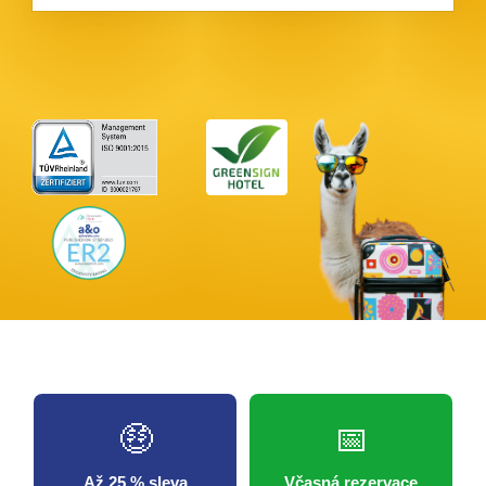
🤑
📅
Až 25 % sleva
Včasná rezervace