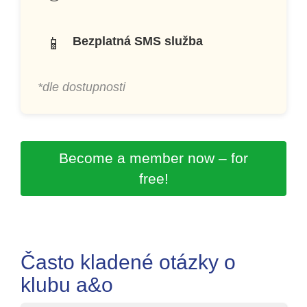
📱
Bezplatná SMS služba
*dle dostupnosti
Become a member now – for
free!
Často kladené otázky o
klubu a&o