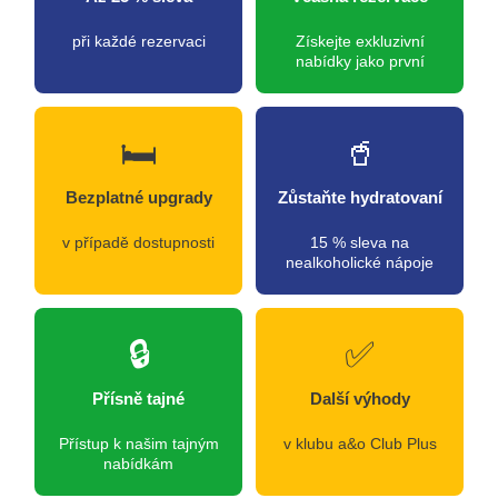
při každé rezervaci
Získejte exkluzivní
nabídky jako první
🛏️
🥤
Bezplatné upgrady
Zůstaňte hydratovaní
v případě dostupnosti
15 % sleva na
nealkoholické nápoje
🔒
✅
Přísně tajné
Další výhody
Přístup k našim tajným
v klubu a&o Club Plus
nabídkám