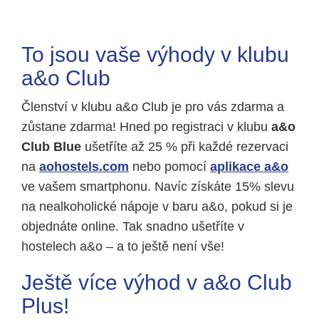
To jsou vaše výhody v klubu
a&o Club
Členství v klubu a&o Club je pro vás zdarma a
zůstane zdarma! Hned po registraci v klubu
a&o
Club Blue
ušetříte až 25 % při každé rezervaci
na
aohostels.com
nebo pomocí
aplikace a&o
ve vašem smartphonu. Navíc získáte 15% slevu
na nealkoholické nápoje v baru a&o, pokud si je
objednáte online. Tak snadno ušetříte v
hostelech a&o – a to ještě není vše!
Ještě více výhod v a&o Club
Plus!