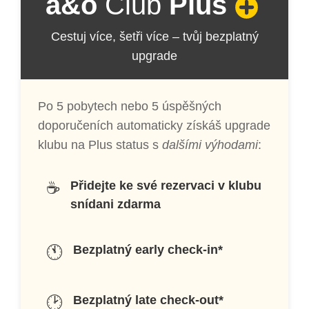
a&o
Club
Plus
Cestuj více, šetři více – tvůj bezplatný
upgrade
Po 5 pobytech nebo 5 úspěšných
doporučeních automaticky získáš upgrade
klubu na Plus status s
dalšími výhodami
:
☕
Přidejte ke své rezervaci v klubu
snídani zdarma
🕚
Bezplatný early check-in*
🕑
Bezplatný late check-out*