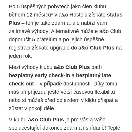
Po 5 úspěšných pobytech jako člen klubu
během 12 měsíců* v a&o Hostels získáte
status
Plus
– ten je také zdarma, ale nabízí vám
zajímavé výhody! Alternativně můžete a&o Club
doporučit 5 přátelům a po jejich úspěšné
registraci získáte upgrade do
a&o Club Plus
na
jeden rok.
Mezi výhody klubu
a&o Club Plus
patří
bezplatný early check-in
a
bezplatný late
check-out
– v případě dostupnosti. Díky tomu
máš při příjezdu ještě větší časovou flexibilitu
nebo si můžeš před odjezdem v klidu přispat a
zůstat v pokoji déle.
V klubu
a&o Club Plus
je pro vás a vaše
spolucestující dokonce zdarma i snídaně! Teplé