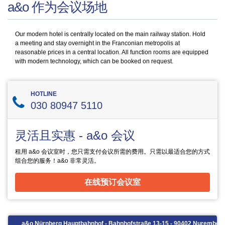
a&o 作为会议场地
Our modern hotel is centrally located on the main railway station. Hold
a meeting and stay overnight in the Franconian metropolis at
reasonable prices in a central location. All function rooms are equipped
with modern technology, which can be booked on request.
HOTLINE
030 80947 5110
灵活且实惠 - a&o 会议
租用 a&o 会议室时，您只需支付会议所需的费用。只需以最适合您的方式
组合您的服务！a&o 非常灵活。
在线预订会议室
a&o Nürnberg Hauptbahnhof - Bahnhofstraße 13-15 - 90402 Nurember