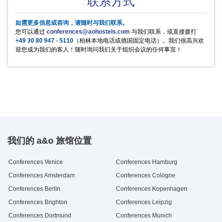
联系方式
Metaplanwand,
1
20 欧元
Mineralwasser
Heineken
Kaffee/Tee im Raum
Äpfel
Frühstück Buffet
0,5 l Flasche
0,33 l Flasche
1/2 Tag p.P.
Stück
pro Person / Tag
2.5 欧元
2.5 欧元
5 欧元
1 欧元
9.3 欧元
Moderatorenkoffer
Mineralwasser still
Jever Fun
Kaffee/Tee im Raum
Bananen
Mittagessen Buffet
0,5 l Flasche
0,33 l Flasche
ganzer Tag p.P.
Stück
pro Person / Tag
2.5 欧元
2.5 欧元
10 欧元
0.5 欧元
10.95 欧元
Blue Ray Player + TV
1
10 欧元
如需更多信息或咨询，请随时与我们联系。
Apfelschorle
regionale Bierspezialitäten
Kaffee in der Pause
Hanuta
Abendessen Buffet
0,5 l Flasche
0,33 l Flasche
pro Person / Tag
Stück
pro Person / Tag
2.9 欧元
2.5 欧元
2.5 欧元
1 欧元
10.95 欧元
Funkmikro, Verstärker (
1
25 欧元
您可以通过
conferences@aohostels.com
与我们联系，或直接拨打
Pepsi Cola
Dänische Butterkekse
0,5 l Flasche
500g Dose
2.2 欧元
9.5 欧元
Kaution € 200,-)
+49 30 80 947 - 5110
（柏林本地电话或德国固定电话）。我们很高兴欢
Mirinda
Saltletts Snackmix
0,5 l Flasche
250g Packung
2.9 欧元
3 欧元
迎您成为我们的客人！随时询问我们关于组织会议的任何事宜！
7up
Blechkuchen
0,5 l Flasche
Stück
2.9 欧元
2.5 欧元
Schwip Schwap
0,5 l Flasche
2.9 欧元
我们的 a&o 旅馆位置
Conferences Venice
Conferences Hamburg
Conferences Amsterdam
Conferences Cologne
Conferences Berlin
Conferences Kopenhagen
Conferences Brighton
Conferences Leipzig
Conferences Dortmund
Conferences Munich