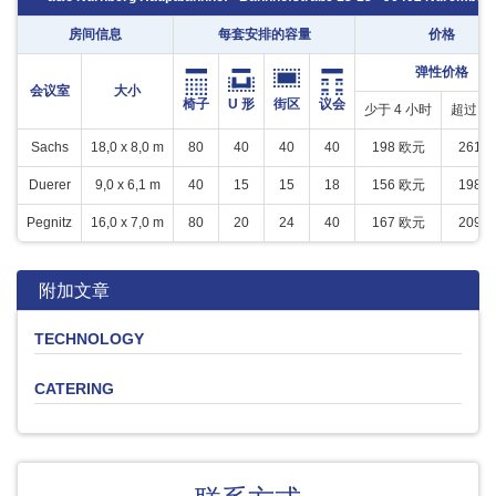
房间信息
每套安排的容量
价格
弹性价格
会议室
大小
椅子
U 形
街区
议会
少于 4 小时
超过 4
Sachs
18,0 x 8,0 m
80
40
40
40
198 欧元
261 
Duerer
9,0 x 6,1 m
40
15
15
18
156 欧元
198 
Pegnitz
16,0 x 7,0 m
80
20
24
40
167 欧元
209 
附加文章
TECHNOLOGY
CATERING
产品
数量
价格
Leinwand
-
0 欧元
Flipchart (inkl.
Softdrinks
Beer
Coffee
Snacks
Buffet
1
10 欧元
Verbrauchsmaterial)
Beamer ( Kaution € 200,-)
1
25 欧元
产品
产品
产品
产品
产品
单位
单位
单位
单位
单位
价格
价格
价格
价格
价格