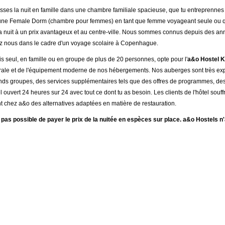
sses la nuit en famille dans une chambre familiale spacieuse, que tu entreprenne
une Female Dorm (chambre pour femmes) en tant que femme voyageant seule ou que
la nuit à un prix avantageux et au centre-ville. Nous sommes connus depuis des an
z nous dans le cadre d'un voyage scolaire à Copenhague.
is seul, en famille ou en groupe de plus de 20 personnes, opte pour l'
a&o Hostel 
rale et de l'équipement moderne de nos hébergements. Nos auberges sont très expér
ands groupes, des services supplémentaires tels que des offres de programmes, des
l ouvert 24 heures sur 24 avec tout ce dont tu as besoin. Les clients de l'hôtel souff
 chez a&o des alternatives adaptées en matière de restauration.
t pas possible de payer le prix de la nuitée en espèces sur place. a&o Hostels