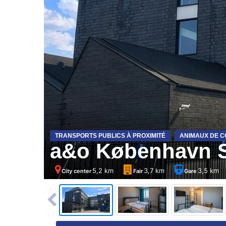
TRANSPORTS PUBLICS À PROXIMITÉ
ANIMAUX DE C
a&o København 
5,2 km
3,7 km
3,5 km
City center
Fair
Gare