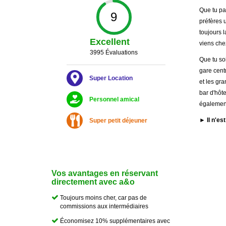
Que tu pa
9
préfères 
toujours 
Excellent
viens che
3995 Évaluations
Que tu so
gare cent
Super Location
et les gr
bar d'hôte
Personnel amical
également
► Il n'es
Super petit déjeuner
Vos avantages en réservant
directement avec a&o
Toujours moins cher, car pas de
commissions aux intermédiaires
Économisez 10% supplémentaires avec