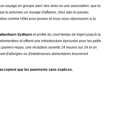
s un voyage en groupe avec des amis ou une association, que tu
 tu prévoies un voyage d'affaires, chez a&o tu passes
nées comme hôtel pour jeunes et nous nous réjouissons si tu
København Sydhavn
et profite du court temps de trajet jusqu'à la
imentées et offrent une infrastructure éprouvée pour les petits
 paniers-repas, une réception ouverte 24 heures sur 24 et un
rant d'allergies ou d'intolérances alimentaires trouveront
 n'acceptent que les paiements sans espèces.