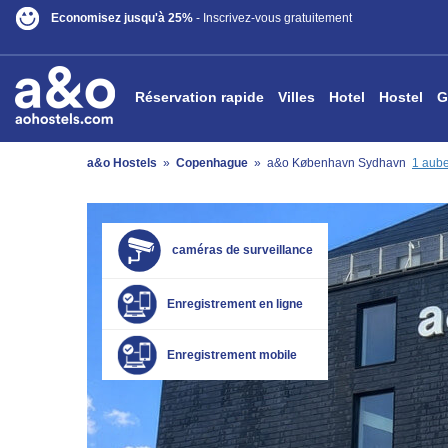
Economisez jusqu'à 25%
- Inscrivez-vous gratuitement
Réservation rapide
Villes
Hotel
Hostel
G
a&o Hostels
»
Copenhague
»
a&o København Sydhavn
1 aube
caméras de surveillance
Enregistrement en ligne
Enregistrement mobile