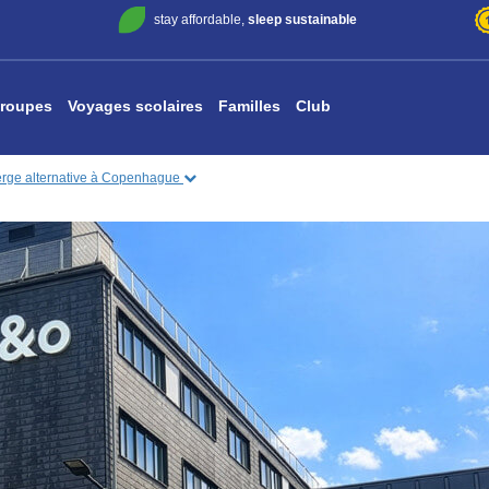
stay affordable,
sleep sustainable
roupes
Voyages scolaires
Familles
Club
rge alternative à Copenhague