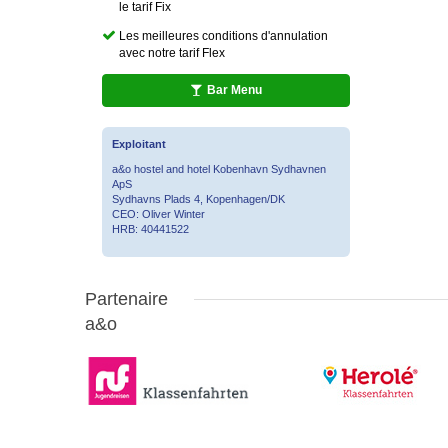
le tarif Fix
Les meilleures conditions d'annulation
avec notre tarif Flex
Bar Menu
Exploitant
a&o hostel and hotel Kobenhavn Sydhavnen
ApS
Sydhavns Plads 4, Kopenhagen/DK
CEO: Oliver Winter
HRB: 40441522
Partenaire
a&o