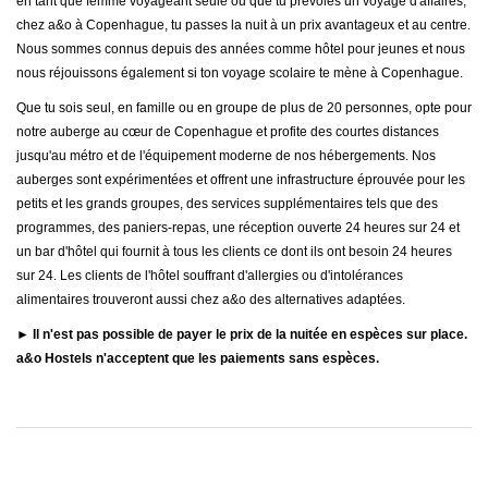
en tant que femme voyageant seule ou que tu prévoies un voyage d'affaires,
chez a&o à Copenhague, tu passes la nuit à un prix avantageux et au centre.
Nous sommes connus depuis des années comme hôtel pour jeunes et nous
nous réjouissons également si ton voyage scolaire te mène à Copenhague.
Que tu sois seul, en famille ou en groupe de plus de 20 personnes, opte pour
notre auberge au cœur de Copenhague et profite des courtes distances
jusqu'au métro et de l'équipement moderne de nos hébergements. Nos
auberges sont expérimentées et offrent une infrastructure éprouvée pour les
petits et les grands groupes, des services supplémentaires tels que des
programmes, des paniers-repas, une réception ouverte 24 heures sur 24 et
un bar d'hôtel qui fournit à tous les clients ce dont ils ont besoin 24 heures
sur 24. Les clients de l'hôtel souffrant d'allergies ou d'intolérances
alimentaires trouveront aussi chez a&o des alternatives adaptées.
► Il n'est pas possible de payer le prix de la nuitée en espèces sur place.
a&o Hostels n'acceptent que les paiements sans espèces.