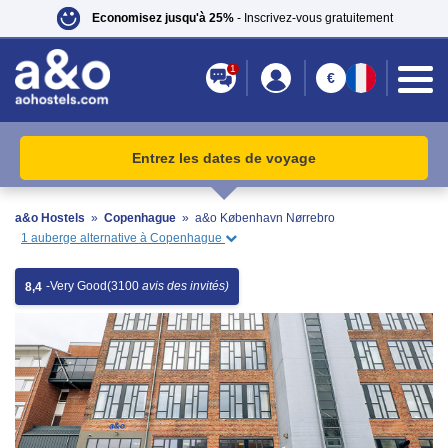
Economisez jusqu'à 25%
- Inscrivez-vous gratuitement
1
€
Entrez les dates de voyage
a&o Hostels
»
Copenhague
»
a&o København Nørrebro
1 auberge alternative à Copenhague
-
Very Good
(3100
avis des invités)
8,4