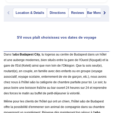
Location & Details
Directions
Reviews
Bar Menu
S'il vous plaît choisissez vos dates de voyage
Dans l'
a&o Budapest City
, tu logeras au centre de Budapest dans un hôtel
et une auberge modernes, bien situés entre la gare de l'Ouest (Nyugati) et la
gare de l'Est (Keleti) ainsi que non loin de l'Oktogon. Que tu sois seul(e),
routard(e), en couple, en famille avec des enfants ou en groupe (voyage
associatif, voyage scolaire, enterrement de vie de garçon, etc.), nous avons
chez nous à l'hôtel a&o la catégorie de chambre parfaite pour toi. Le soir, tu
peux boire une boisson fraîche au bar ouvert 24 heures sur 24 et reprendre
des forces le matin au buffet de petit-déjeuner à volonté.
Même pour les clients de l'hôtel qui ont un chien, l'hôtel a&o de Budapest
offre la possibilité d'emmener son animal de compagnie dans sa chambre
moyennant un supplément. Réserve dès maintenant ton séjour à l'
a&o