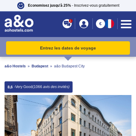
Economisez jusqu'à 25%
- Inscrivez-vous gratuitement
1
€
Entrez les dates de voyage
a&o Hostels
»
Budapest
»
a&o Budapest City
-
Very Good
(1066
avis des invités)
8,6