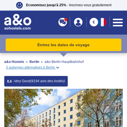
Economisez jusqu'à 25%
- Inscrivez-vous gratuitement
1
€
Entrez les dates de voyage
a&o Hostels
»
Berlin
»
a&o Berlin Hauptbahnhof
3 auberges alternatives à Berlin
-
Very Good
(9194
avis des invités)
8,6