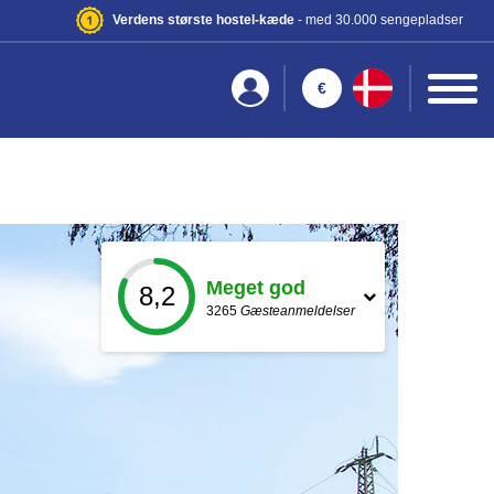
Verdens største hostel-kæde
- med 30.000 sengepladser
€
Meget god
8,2
3265
Gæsteanmeldelser