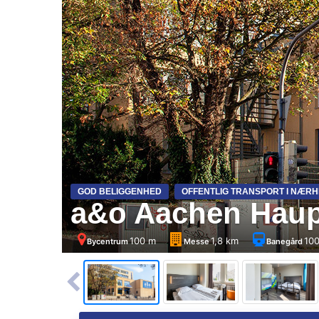
GOD BELIGGENHED
OFFENTLIG TRANSPORT I NÆR
a&o Aachen Hau
100 m
1,8 km
10
Bycentrum
Messe
Banegård