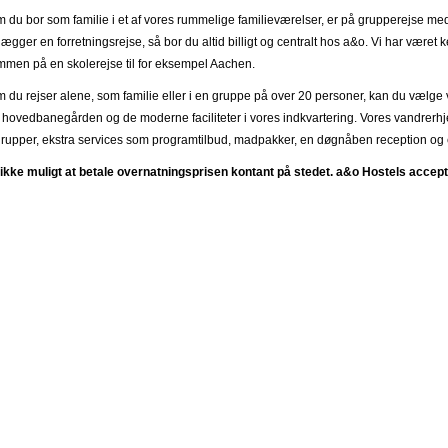
 du bor som familie i et af vores rummelige familieværelser, er på grupperejse med 
nlægger en forretningsrejse, så bor du altid billigt og centralt hos a&o. Vi har væ
mmen på en skolerejse til for eksempel Aachen.
 du rejser alene, som familie eller i en gruppe på over 20 personer, kan du vælge vo
il hovedbanegården og de moderne faciliteter i vores indkvartering. Vores vandrerhj
grupper, ekstra services som programtilbud, madpakker, en døgnåben reception og en 
ikke muligt at betale overnatningsprisen kontant på stedet. a&o Hostels accept