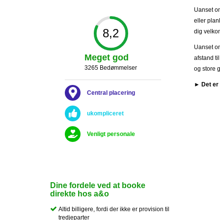
Uanset om
eller pla
8,2
dig velko
Uanset om
Meget god
afstand t
3265 Bedømmelser
og store 
► Det er 
Central placering
ukompliceret
Venligt personale
Dine fordele ved at booke
direkte hos a&o
Altid billigere, fordi der ikke er provision til
tredjeparter