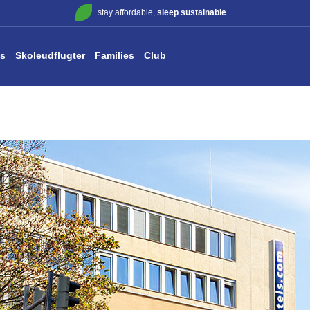
stay affordable,
sleep sustainable
s
Skoleudflugter
Families
Club