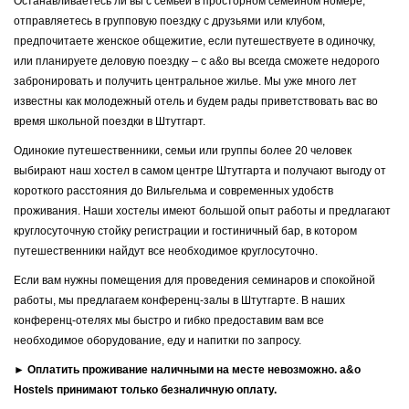
Останавливаетесь ли вы с семьей в просторном семейном номере,
отправляетесь в групповую поездку с друзьями или клубом,
предпочитаете женское общежитие, если путешествуете в одиночку,
или планируете деловую поездку – с a&o вы всегда сможете недорого
забронировать и получить центральное жилье. Мы уже много лет
известны как молодежный отель и будем рады приветствовать вас во
время школьной поездки в Штутгарт.
Одинокие путешественники, семьи или группы более 20 человек
выбирают наш хостел в самом центре Штутгарта и получают выгоду от
короткого расстояния до Вильгельма и современных удобств
проживания. Наши хостелы имеют большой опыт работы и предлагают
круглосуточную стойку регистрации и гостиничный бар, в котором
путешественники найдут все необходимое круглосуточно.
Если вам нужны помещения для проведения семинаров и спокойной
работы, мы предлагаем конференц-залы в Штутгарте. В наших
конференц-отелях мы быстро и гибко предоставим вам все
необходимое оборудование, еду и напитки по запросу.
► Оплатить проживание наличными на месте невозможно. a&o
Hostels принимают только безналичную оплату.