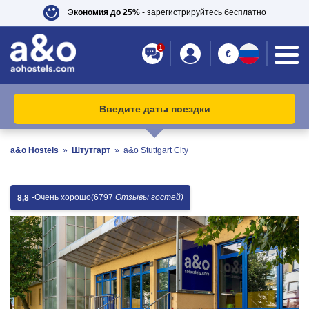
Экономия до 25%
- зарегистрируйтесь бесплатно
1
€
Введите даты поездки
a&o Hostels
»
Штутгарт
»
a&o Stuttgart City
-
Очень хорошо
(6797
Отзывы гостей)
8,8