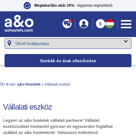
Megtakarítás akár 25%
- Ingyenes regisztráció
1
€
Szobák és árak ellenőrzése
Ön itt van:
a&o Hostelek
» Vállalati eszköz
Vállalati eszköz
Legyen az a&o hostelek vállalati partnere! Vállalati
eszközünkkel mostantól gyorsan és egyszerűen foglalhat
szállást az a&o hosteleknél. Válasszon különböző