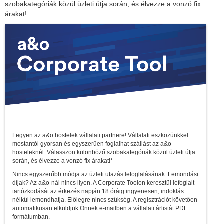
szobakategóriák közül üzleti útja során, és élvezze a vonzó fix
árakat!
Legyen az a&o hostelek vállalati partnere! Vállalati eszközünkkel
mostantól gyorsan és egyszerűen foglalhat szállást az a&o
hosteleknél. Válasszon különböző szobakategóriák közül üzleti útja
során, és élvezze a vonzó fix árakat!*
Nincs egyszerűbb módja az üzleti utazás lefoglalásának. Lemondási
díjak? Az a&o-nál nincs ilyen. A Corporate Toolon keresztül lefoglalt
tartózkodását az érkezés napján 18 óráig ingyenesen, indoklás
nélkül lemondhatja. Előlegre nincs szükség. A regisztrációt követően
automatikusan elküldjük Önnek e-mailben a vállalati árlistát PDF
formátumban.