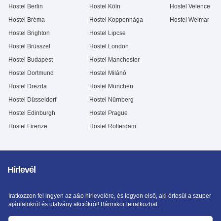
Hostel Berlin
Hostel Köln
Hostel Velence
Hostel Bréma
Hostel Koppenhága
Hostel Weimar
Hostel Brighton
Hostel Lipcse
Hostel Brüsszel
Hostel London
Hostel Budapest
Hostel Manchester
Hostel Dortmund
Hostel Milánó
Hostel Drezda
Hostel München
Hostel Düsseldorf
Hostel Nürnberg
Hostel Edinburgh
Hostel Prague
Hostel Firenze
Hostel Rotterdam
Hírlevél
Iratkozzon fel ingyen az a&o hírlevelére, és legyen első, aki értesül a szuper
ajánlatokról és utalvány akciókról! Bármikor leiratkozhat.