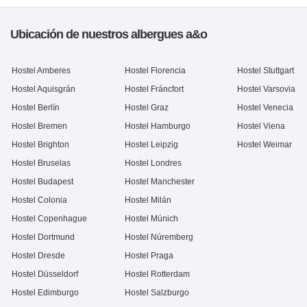
Ubicación de nuestros albergues a&o
Hostel Amberes
Hostel Florencia
Hostel Stuttgart
Hostel Aquisgrán
Hostel Fráncfort
Hostel Varsovia
Hostel Berlín
Hostel Graz
Hostel Venecia
Hostel Bremen
Hostel Hamburgo
Hostel Viena
Hostel Brighton
Hostel Leipzig
Hostel Weimar
Hostel Bruselas
Hostel Londres
Hostel Budapest
Hostel Manchester
Hostel Colonia
Hostel Milán
Hostel Copenhague
Hostel Múnich
Hostel Dortmund
Hostel Núremberg
Hostel Dresde
Hostel Praga
Hostel Düsseldorf
Hostel Rotterdam
Hostel Edimburgo
Hostel Salzburgo