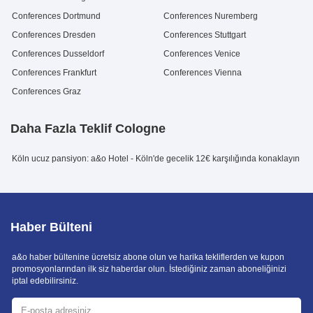
Conferences Dortmund
Conferences Nuremberg
Conferences Dresden
Conferences Stuttgart
Conferences Dusseldorf
Conferences Venice
Conferences Frankfurt
Conferences Vienna
Conferences Graz
Daha Fazla Teklif Cologne
Köln ucuz pansiyon: a&o Hotel - Köln'de gecelik 12€ karşılığında konaklayın
Haber Bülteni
a&o haber bültenine ücretsiz abone olun ve harika tekliflerden ve kupon
promosyonlarından ilk siz haberdar olun. İstediğiniz zaman aboneliğinizi
iptal edebilirsiniz.