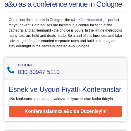
a&o as a conference venue in Cologne
One of our three hotels in Cologne, the
a&o Köln Neumarkt
, is perfect
for your event! Both houses are located in a central location at the
cathedral and at Neumarkt - the choice is yours! In the Rhine metropolis
many fairs are held and deals made. Be a part of this business and take
advantage of our discounted corporate rates and hold a meeting and
stay overnight in the centrally located a&o Cologne.
HOTLINE
030 80947 5110
Esnek ve Uygun Fiyatlı Konferanslar
a&o konferans salonlarında yalnızca ihtiyacınız olan kadar ödeyin.
Konferanslarınızı a&o’da Düzenleyin!