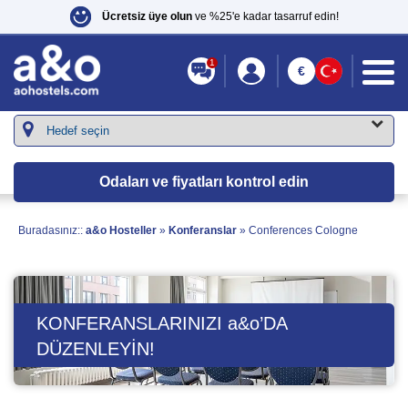
Ücretsiz üye olun
ve %25'e kadar tasarruf edin!
1
€
Odaları ve fiyatları kontrol edin
Buradasınız::
a&o Hosteller
»
Konferanslar
»
Conferences Cologne
KONFERANSLARINIZI
a&o
’DA
DÜZENLEYIN!