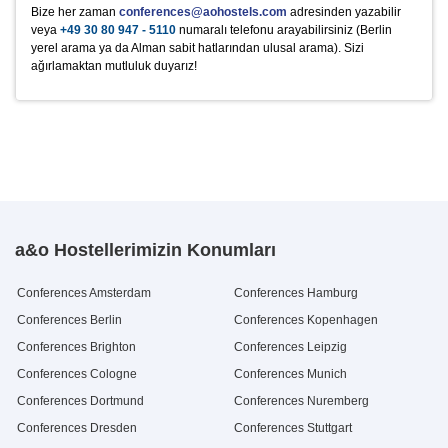
1
25 €
Bize her zaman
conferences@aohostels.com
adresinden yazabilir
Pepsi Cola
Dänische Butterkekse
0,5 l Flasche
500g Dose
2.2 €
9.5 €
Kaution € 200,-)
veya
+49 30 80 947 - 5110
numaralı telefonu arayabilirsiniz (Berlin
Mirinda
Saltletts Snackmix
0,5 l Flasche
250g Packung
2.9 €
3 €
yerel arama ya da Alman sabit hatlarından ulusal arama). Sizi
7up
Blechkuchen
0,5 l Flasche
Stück
2.9 €
2.5 €
ağırlamaktan mutluluk duyarız!
Schwip Schwap
0,5 l Flasche
2.9 €
a&o Hostellerimizin Konumları
Conferences Amsterdam
Conferences Hamburg
Conferences Berlin
Conferences Kopenhagen
Conferences Brighton
Conferences Leipzig
Conferences Cologne
Conferences Munich
Conferences Dortmund
Conferences Nuremberg
Conferences Dresden
Conferences Stuttgart