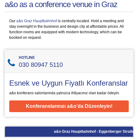
a&o as a conference venue in Graz
Our
a&o Graz Hauptbahnhof
is centrally located. Hold a meeting and
stay overnight in the business and design city at affordable prices. All
function rooms are equipped with modern technology, which can be
booked on request.
HOTLINE
030 80947 5110
Esnek ve Uygun Fiyatlı Konferanslar
a&o konferans salonlarında yalnızca ihtiyacınız olan kadar ödeyin.
Konferanslarınızı a&o’da Düzenleyin!
a&o Graz Hauptbahnhof - Eggenberger Straße 7 