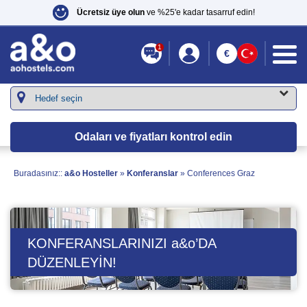
Ücretsiz üye olun
ve %25'e kadar tasarruf edin!
1
€
Odaları ve fiyatları kontrol edin
Buradasınız::
a&o Hosteller
»
Konferanslar
»
Conferences Graz
KONFERANSLARINIZI
a&o
’DA
DÜZENLEYIN!