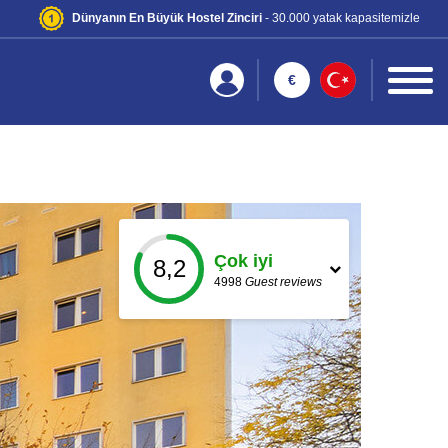
Dünyanın En Büyük Hostel Zinciri
- 30.000 yatak kapasitemizle
€
Çok iyi
8,2
4998
Guest reviews