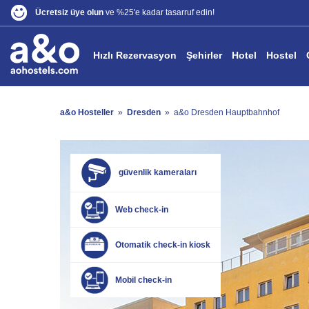
Ücretsiz üye olun
ve %25'e kadar tasarruf edin!
Hızlı Rezervasyon
Şehirler
Hotel
Hostel
a&o Hosteller
»
Dresden
»
a&o Dresden Hauptbahnhof
güvenlik kameraları
Web check-in
Otomatik check-in kiosk
Mobil check-in