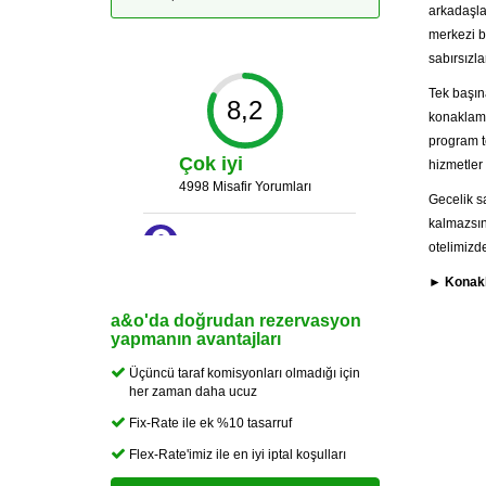
arkadaşlar
merkezi bi
sabırsızla
Tek başın
8,2
konaklama
program te
Çok iyi
hizmetler 
4998 Misafir Yorumları
Gecelik s
kalmazsın
otelimizde
► Konakla
a&o'da doğrudan rezervasyon
yapmanın avantajları
Üçüncü taraf komisyonları olmadığı için
her zaman daha ucuz
Fix-Rate ile ek %10 tasarruf
Flex-Rate'imiz ile en iyi iptal koşulları