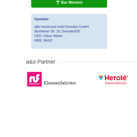
Bar Menüsü
Operatör
a&o hostel and hotel Dresden GmbH
Strehlener Str. 10, Dresden/DE
CEO: Oliver Winter
HRB: 36420
a&o Partner