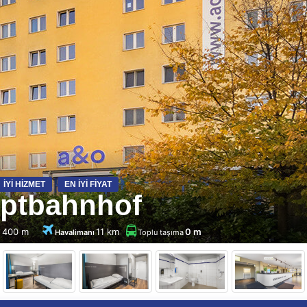
İYI HIZMET
EN İYI FIYAT
ptbahnhof
400 m
11 km
0 m
u
Havalimanı
Toplu taşıma