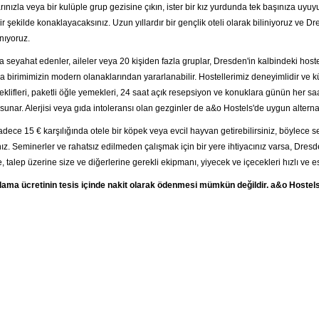
ınızla veya bir kulüple grup gezisine çıkın, ister bir kız yurdunda tek başınıza uyu
r şekilde konaklayacaksınız. Uzun yıllardır bir gençlik oteli olarak biliniyoruz ve D
nıyoruz.
a seyahat edenler, aileler veya 20 kişiden fazla gruplar, Dresden'in kalbindeki host
 birimimizin modern olanaklarından yararlanabilir. Hostellerimiz deneyimlidir ve kü
klifleri, paketli öğle yemekleri, 24 saat açık resepsiyon ve konuklara günün her saati
sunar. Alerjisi veya gıda intoleransı olan gezginler de a&o Hostels'de uygun alternatif
adece 15 € karşılığında otele bir köpek veya evcil hayvan getirebilirsiniz, böyle
ız. Seminerler ve rahatsız edilmeden çalışmak için bir yere ihtiyacınız varsa, Dre
, talep üzerine size ve diğerlerine gerekli ekipmanı, yiyecek ve içecekleri hızlı ve es
ma ücretinin tesis içinde nakit olarak ödenmesi mümkün değildir. a&o Hostel