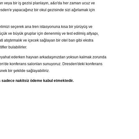
yun veya bir iş gezisi planlayın, a&o'da her zaman ucuz ve
resden'e yapacağınız bir okul gezisinde sizi ağırlamak için
elimizi seçerek ana tren istasyonuna kısa bir yürüyüş ve
çük ve büyük gruplar için denenmiş ve test edilmiş altyapı,
 atıştırmalık ve içecek sağlayan bir otel barı gibi ekstra
ler bulabilirler.
ce seyahat ederken hayvan arkadaşınızdan yoksun kalmak zorunda
sden'de konferans salonları sunuyoruz. Dresden'deki konferans
nek bir şekilde sağlayabiliriz.
s sadece nakitsiz ödeme kabul etmektedir.