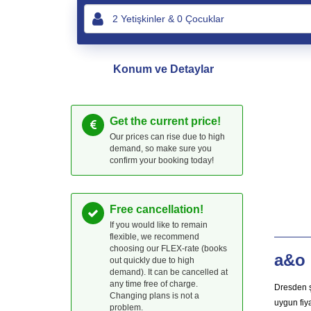
Konum ve Detaylar
Get the current price!
Our prices can rise due to high
demand, so make sure you
confirm your booking today!
Free cancellation!
If you would like to remain
flexible, we recommend
choosing our FLEX-rate (books
a&o 
out quickly due to high
demand). It can be cancelled at
any time free of charge.
Dresden ş
Changing plans is not a
uygun fiya
problem.