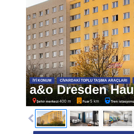
İYI KONUM
CIVARDAKI TOPLU TAŞIMA ARAÇLARI
a&o Dresden Hau
400 m
5 km
Şehir merkezi
Fuar
Tren istasyon