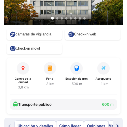
cámaras de vigilancia
Check-in web
Check-in móvil
Centro de la
Feria
Estación de tren
Aeropuerto
ciudad
3 km
500 m
11 km
3,8 km
Transporte público
600 m
Ubicación y detalles
Cómo llegar
Opiniones
Menú del 