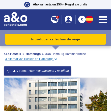
Ahorra hasta un 25%
- Regístrate gratis
1
€
Introduce las fechas de viaje
a&o Hostels
»
Hamburgo
»
a&o Hamburg Hammer Kirche
3 alternativas Hostels en Hamburgo
-
Muy bueno
(2594
Valoraciones y reseñas)
7,8