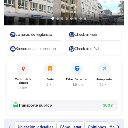
cámaras de vigilancia
Check-in web
Kiosco de auto check-in
Check-in móvil
Centro de la
Feria
Estación de tren
Aeropuerto
ciudad
5 km
1,5 km
10 km
1 km
Transporte público
300 m
Ubicación y detalles
Cómo llegar
Opiniones
Menú del 