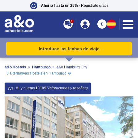
Ahorra hasta un 25%
- Regístrate gratis
1
€
Introduce las fechas de viaje
a&o Hostels
»
Hamburgo
»
a&o Hamburg City
3 alternativas Hostels en Hamburgo
-
Muy bueno
(13189
Valoraciones y reseñas)
7,4