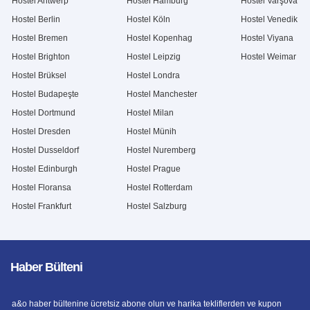
Hostel Antwerp
Hostel Hamburg
Hostel Varşova
Hostel Berlin
Hostel Köln
Hostel Venedik
Hostel Bremen
Hostel Kopenhag
Hostel Viyana
Hostel Brighton
Hostel Leipzig
Hostel Weimar
Hostel Brüksel
Hostel Londra
Hostel Budapeşte
Hostel Manchester
Hostel Dortmund
Hostel Milan
Hostel Dresden
Hostel Münih
Hostel Dusseldorf
Hostel Nuremberg
Hostel Edinburgh
Hostel Prague
Hostel Floransa
Hostel Rotterdam
Hostel Frankfurt
Hostel Salzburg
Haber Bülteni
a&o haber bültenine ücretsiz abone olun ve harika tekliflerden ve kupon