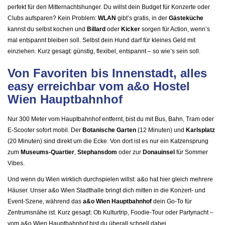
perfekt für den Mitternachtshunger. Du willst dein Budget für Konzerte oder
Clubs aufsparen? Kein Problem:
WLAN
gibt’s gratis, in der
Gästeküche
kannst du selbst kochen und
Billard
oder
Kicker
sorgen für Action, wenn’s
mal entspannt bleiben soll. Selbst dein Hund darf für kleines Geld mit
einziehen. Kurz gesagt: günstig, flexibel, entspannt – so wie’s sein soll.
Von Favoriten bis Innenstadt, alles
easy erreichbar vom a&o Hostel
Wien Hauptbahnhof
Nur 300 Meter vom Hauptbahnhof entfernt, bist du mit Bus, Bahn, Tram oder
E-Scooter sofort mobil. Der
Botanische Garten
(12 Minuten) und
Karlsplatz
(20 Minuten) sind direkt um die Ecke. Von dort ist es nur ein Katzensprung
zum
Museums-Quartier
,
Stephansdom
oder zur
Donauinsel
für Sommer
Vibes.
Und wenn du Wien wirklich durchspielen willst: a&o hat hier gleich mehrere
Häuser. Unser a&o Wien Stadthalle bringt dich mitten in die Konzert- und
Event-Szene, während das
a&o Wien Hauptbahnhof
dein Go-To für
Zentrumsnähe ist. Kurz gesagt: Ob Kulturtrip, Foodie-Tour oder Partynacht –
vom a&o Wien Hauptbahnhof bist du überall schnell dabei.