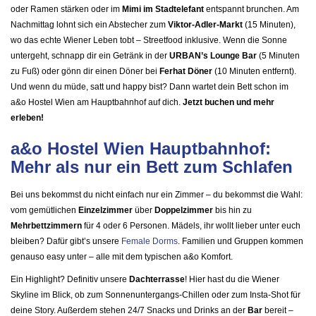
oder Ramen stärken oder im
Mimi im Stadtelefant
entspannt brunchen. Am
Nachmittag lohnt sich ein Abstecher zum
Viktor-Adler-Markt
(15 Minuten),
wo das echte Wiener Leben tobt – Streetfood inklusive. Wenn die Sonne
untergeht, schnapp dir ein Getränk in der
URBAN’s Lounge Bar
(5 Minuten
zu Fuß) oder gönn dir einen Döner bei
Ferhat Döner
(10 Minuten entfernt).
Und wenn du müde, satt und happy bist? Dann wartet dein Bett schon im
a&o Hostel Wien am Hauptbahnhof auf dich.
Jetzt buchen und mehr
erleben!
a&o Hostel Wien Hauptbahnhof:
Mehr als nur ein Bett zum Schlafen
Bei uns bekommst du nicht einfach nur ein Zimmer – du bekommst die Wahl:
vom gemütlichen
Einzelzimmer
über
Doppelzimmer
bis hin zu
Mehrbettzimmern
für 4 oder 6 Personen. Mädels, ihr wollt lieber unter euch
bleiben? Dafür gibt’s unsere
Female Dorms
. Familien und Gruppen kommen
genauso easy unter – alle mit dem typischen a&o Komfort.
Ein Highlight? Definitiv unsere
Dachterrasse
! Hier hast du die Wiener
Skyline im Blick, ob zum Sonnenuntergangs-Chillen oder zum Insta-Shot für
deine Story. Außerdem stehen 24/7 Snacks und Drinks an der
Bar
bereit –