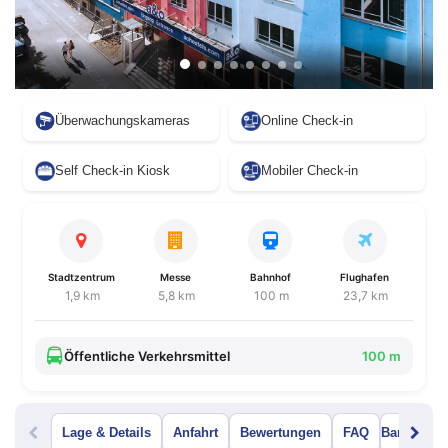
Überwachungskameras
Online Check-in
Self Check-in Kiosk
Mobiler Check-in
Stadtzentrum
Messe
Bahnhof
Flughafen
1,9 km
5,8 km
100 m
23,7 km
Öffentliche Verkehrsmittel
100 m
Lage & Details
Anfahrt
Bewertungen
FAQ
Bar Menü