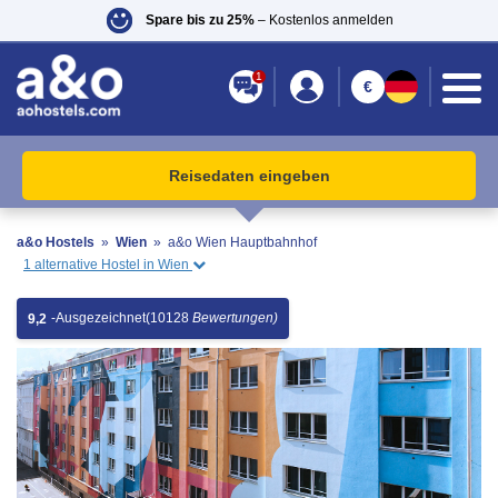
Spare bis zu 25%
– Kostenlos anmelden
1
€
Reisedaten eingeben
a&o Hostels
»
Wien
»
a&o Wien Hauptbahnhof
1 alternative Hostel in Wien
-
Ausgezeichnet
(10128
Bewertungen)
9,2