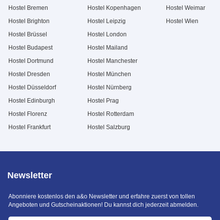
Hostel Bremen
Hostel Kopenhagen
Hostel Weimar
Hostel Brighton
Hostel Leipzig
Hostel Wien
Hostel Brüssel
Hostel London
Hostel Budapest
Hostel Mailand
Hostel Dortmund
Hostel Manchester
Hostel Dresden
Hostel München
Hostel Düsseldorf
Hostel Nürnberg
Hostel Edinburgh
Hostel Prag
Hostel Florenz
Hostel Rotterdam
Hostel Frankfurt
Hostel Salzburg
Newsletter
Abonniere kostenlos den a&o Newsletter und erfahre zuerst von tollen
Angeboten und Gutscheinaktionen! Du kannst dich jederzeit abmelden.