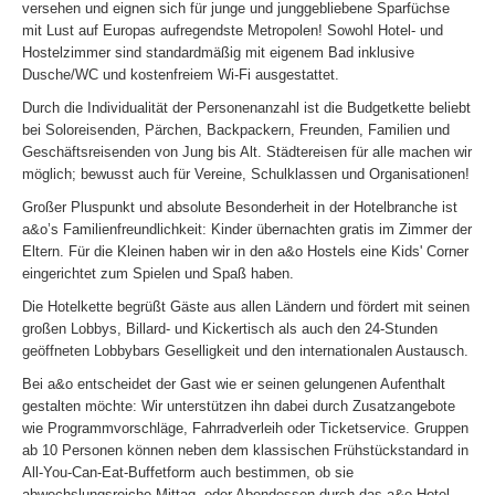
versehen und eignen sich für junge und junggebliebene Sparfüchse
mit Lust auf Europas aufregendste Metropolen! Sowohl Hotel- und
Hostelzimmer sind standardmäßig mit eigenem Bad inklusive
Dusche/WC und kostenfreiem Wi-Fi ausgestattet.
Durch die Individualität der Personenanzahl ist die Budgetkette beliebt
bei Soloreisenden, Pärchen, Backpackern, Freunden, Familien und
Geschäftsreisenden von Jung bis Alt. Städtereisen für alle machen wir
möglich; bewusst auch für Vereine, Schulklassen und Organisationen!
Großer Pluspunkt und absolute Besonderheit in der Hotelbranche ist
a&o’s Familienfreundlichkeit: Kinder übernachten gratis im Zimmer der
Eltern. Für die Kleinen haben wir in den a&o Hostels eine Kids' Corner
eingerichtet zum Spielen und Spaß haben.
Die Hotelkette begrüßt Gäste aus allen Ländern und fördert mit seinen
großen Lobbys, Billard- und Kickertisch als auch den 24-Stunden
geöffneten Lobbybars Geselligkeit und den internationalen Austausch.
Bei a&o entscheidet der Gast wie er seinen gelungenen Aufenthalt
gestalten möchte: Wir unterstützen ihn dabei durch Zusatzangebote
wie Programmvorschläge, Fahrradverleih oder Ticketservice. Gruppen
ab 10 Personen können neben dem klassischen Frühstückstandard in
All-You-Can-Eat-Buffetform auch bestimmen, ob sie
abwechslungsreiche Mittag- oder Abendessen durch das a&o Hotel