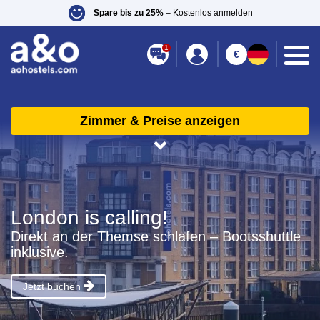
Spare bis zu 25%
– Kostenlos anmelden
1
€
Zimmer & Preise anzeigen
London is calling!
Direkt an der Themse schlafen – Bootsshuttle
inklusive.
Jetzt buchen